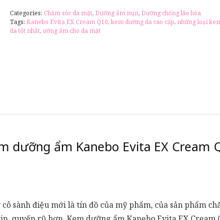
Categories:
Chăm sóc da mặt
,
Dưỡng ẩm mịn
,
Dưỡng chống lão hóa
Tags:
Kanebo Evita EX Cream Q10
,
kem dưỡng da cao cấp
,
những loại ke
da tốt nhất
,
ưỡng ẩm cho da mặt
m dưỡng ẩm Kanebo Evita EX Cream 
ô sành điệu mới là tín đồ của mỹ phẩm, của sản phẩm chăm
 tin, quyến rũ hơn. Kem dưỡng ẩm Kanebo Evita EX Cream Q1