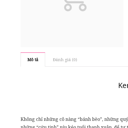
Mô tả
Đánh giá (0)
Ke
Không chỉ những cô nàng “bánh bèo”, những quý c
những “cứu tinh” níu kéo tuổi thanh xuân, để tự