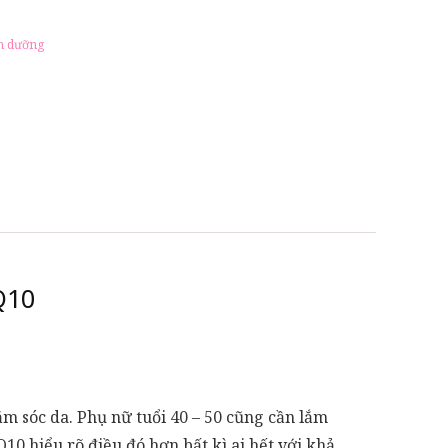
m dưỡng
Q10
 sóc da. Phụ nữ tuổi 40 – 50 cũng cần lắm
0 hiểu rõ điều đó hơn bất kì ai hết với khả