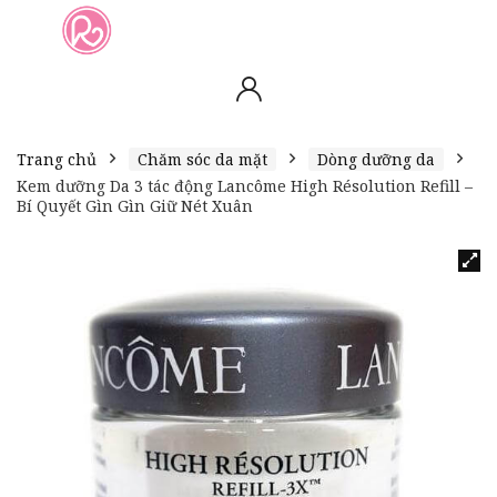
slot online
slot online
bento4d
bento4d
bento4d
bento4d
bento4d
bento4d
bento4d
toto togel
slot gacor
toto slot
slot resmi
toto slot
toto slot
Trang chủ
Chăm sóc da mặt
Dòng dưỡng da
Kem dưỡng Da 3 tác động Lancôme High Résolution Refill –
Bí Quyết Gìn Gìn Giữ Nét Xuân