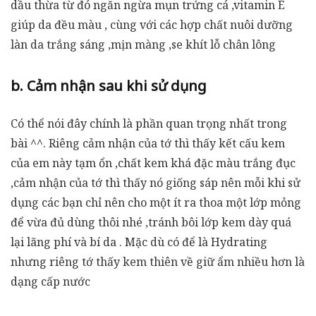
dầu thừa từ đó ngăn ngừa mụn trứng cá ,vitamin E
giúp da đều màu , cùng với các hợp chất nuôi dưỡng
làn da trắng sáng ,mịn màng ,se khít lỗ chân lông
b. Cảm nhận sau khi sử dụng
Có thể nói đây chính là phần quan trọng nhất trong
bài ^^. Riêng cảm nhận của tớ thì thấy kết cấu kem
của em này tạm ổn ,chất kem khá đặc màu trắng đục
,cảm nhận của tớ thì thấy nó giống sáp nên mỗi khi sử
dụng các bạn chỉ nên cho một ít ra thoa một lớp mỏng
để vừa đủ dùng thôi nhé ,tránh bôi lớp kem dày quá
lại lãng phí và bí da . Mặc dù có để là Hydrating
nhưng riêng tớ thấy kem thiên về giữ ẩm nhiều hơn là
dạng cấp nước