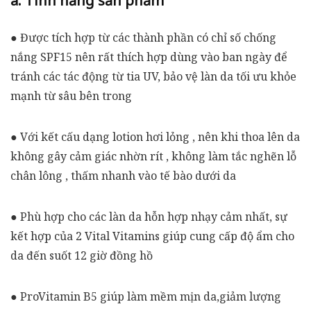
a. Tính năng sản phẩm
● Được tích hợp từ các thành phần có chỉ số chống
nắng SPF15 nên rất thích hợp dùng vào ban ngày để
tránh các tác động từ tia UV, bảo vệ làn da tối ưu khỏe
mạnh từ sâu bên trong
● Với kết cấu dạng lotion hơi lỏng , nên khi thoa lên da
không gây cảm giác nhờn rít , không làm tắc nghẽn lỗ
chân lông , thấm nhanh vào tế bào dưới da
● Phù hợp cho các làn da hỗn hợp nhạy cảm nhất, sự
kết hợp của 2 Vital Vitamins giúp cung cấp độ ẩm cho
da đến suốt 12 giờ đồng hồ
● ProVitamin B5 giúp làm mềm mịn da,giảm lượng