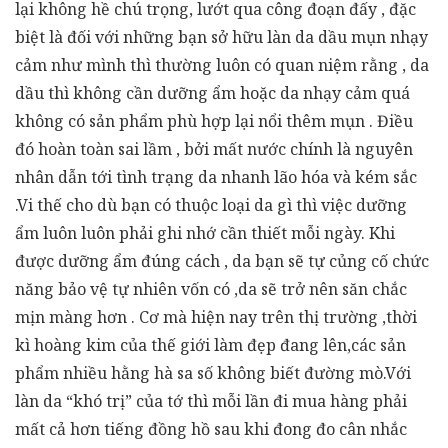
lại không hề chú trọng, lướt qua công đoạn đấy , đặc
biệt là đối với những bạn sở hữu làn da dầu mụn nhạy
cảm như mình thì thường luôn có quan niệm rằng , da
dầu thì không cần dưỡng ẩm hoặc da nhạy cảm quá
không có sản phẩm phù hợp lại nổi thêm mụn . Điều
đó hoàn toàn sai lầm , bởi mất nước chính là nguyên
nhân dẫn tới tình trạng da nhanh lão hóa và kém sắc
.Vi thế cho dù bạn có thuộc loại da gì thì việc dưỡng
ẩm luôn luôn phải ghi nhớ cần thiết mỗi ngày. Khi
được dưỡng ẩm đúng cách , da bạn sẽ tự củng cố chức
năng bảo vệ tự nhiên vốn có ,da sẽ trở nên săn chắc
mịn màng hơn . Cơ mà hiện nay trên thị trường ,thời
kì hoàng kim của thế giới làm đẹp đang lên,các sản
phẩm nhiều hằng hà sa số không biết đường mò.Với
làn da “khó trị” của tớ thì mỗi lần đi mua hàng phải
mất cả hơn tiếng đồng hồ sau khi đong đo cân nhắc