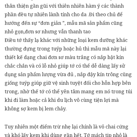
thân thiện gần gũi với thiên nhiên hàm ý các thành
phần đều tự nhiên lành tính cho da .Đi theo chủ để
hướng đến sự “đơn giản ”, mẫu mã sản phẩm cũng
nhỏ gọn,đơn sơ nhưng vẫn thanh tao
Điều tớ thấy lạ khác với những loại kem dưỡng khác
thường đựng trong tuýp hoặc hủ thì mẫu mã này lại
thiết kế dạng chai đơn sơ màu trắng có nắp bật kín
chắc chắn và có lỗ nhỏ giúp tớ có thể dễ dàng lấy sử
dụng sản phẩm lượng vừa đủ , nắp đậy kín trông cũng
giống tuýp giúp giữ vệ sinh tuyệt đối cho hỗn hợp bên
trong, nhờ thế tớ có thể yên tâm mang em nó trong túi
khi đi làm hoặc cả khi du lịch vô cùng tiện lợi mà
không sợ kem bị lem chảy.
Tuy nhiên một điểm trừ nhẹ lại chính là vỏ chai cứng
và khó lấy kem khi dùng gần hết. Tớ mách tip nhỏ là