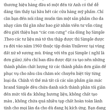
thương hiệu hàng đầu số một đến từ Anh có thể dễ
dàng tìm thấy tại hầu hết các cửa hàng mỹ phẩm .Chỉ
cần bạn đến nói rằng muốn tìm một sản phẩm cho da
nhạy cảm thì gần như bao giờ nhân viên tư vẫn cũng
đều giới thiệu bạn “các con cưng” của dòng họ Simple
.Theo các tư liệu mà tớ thu thập được thì Simple được
ra đời vào năm 1960 thuộc tập đoàn Unilever tại vùng
đất xứ sở sương mù. Đúng với tên gọi Simple ( nghĩ là
đơn giản) ,tiêu chí ban đầu được đặt ra tạo nên những
thành phẩm chất lượng từ các thành phẩn đơn giản để
phục vụ cho nhu cầu chăm sóc chuyên biệt tùy từng
loại da. Chính vì thế mà tất cả các sản phẩm gán mác
brand Simple đều chứa danh sách thành phần tối giản
đến mức tối đa :không hương liệu, không chất tạo
màu , không chứa quá nhiều tạp chất hoàn toàn lành
tính cho mọi làn da cho dù đang bị kích ứng. Bạn đang