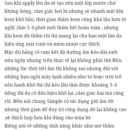
Sau khi apply lên da sẽ tạo nên một lớp matte chứ
không bóng, cảm giác hơi bí nhưng sẽ nhanh mất khi
kem khô hẳn, thời gian thấm kem cũng khá lâu hơn tớ
nghĩ ,tầm 3-4 phút mới thấm hết hoàn toàn , nhưng
khi kem đã thẩm rồi thì mang lại cho bạn một làn da
hiệu ứng mát rượi và mềm mượt cực thích
Mặc dù hãng có cam kết độ dưỡng ẩm kéo dài suốt
nửa ngày nhưng trên thực tế lại không phải thế.Nếu
những lúc thời tiết ẩm thì không sao nhưng đối với
những bạn ngồi máy lạnh nhiều như tớ hoặc trời trở
nên hanh khô thì chỉ kéo lâu tầm được khoảng 3-4
tiếng thì da có dấu hiệu khô lại ,cảm giác hai má căng
rồi .Nên nói chung Simple có tác dụng giữ ẩm tốt
nhưng thời gian để duy trì công dụng đó lại không cao
,sẽ thích hợp hơn khi dùng vào mùa hè
Riêng nói về những tính năng khác như mờ thâm