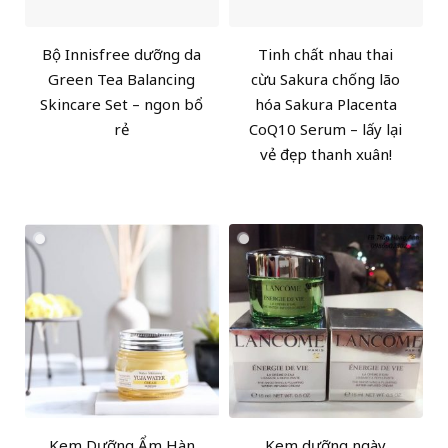
Bộ Innisfree dưỡng da
Tinh chất nhau thai
Green Tea Balancing
cừu Sakura chống lão
Skincare Set – ngon bổ
hóa Sakura Placenta
rẻ
CoQ10 Serum – lấy lại
vẻ đẹp thanh xuân!
Kem Dưỡng Ẩm Hàn
Kem dưỡng ngày