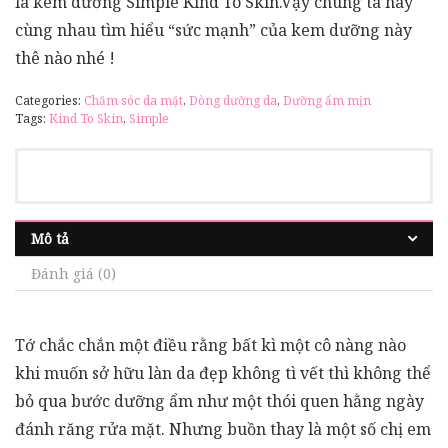
là kem dưỡng Simple Kind To Skin.Vậy chúng ta hãy
cùng nhau tìm hiểu “sức mạnh” của kem dưỡng này
thê nào nhé !
Categories:
Chăm sóc da mặt
,
Dòng dưỡng da
,
Dưỡng ẩm mịn
Tags:
Kind To Skin
,
Simple
Mô tả
Đánh giá (0)
Tớ chắc chắn một điều rằng bất kì một cô nàng nào
khi muốn sở hữu làn da đẹp không tì vết thì không thể
bỏ qua bước dưỡng ẩm như một thói quen hằng ngày
đánh răng rửa mặt. Nhưng buồn thay là một số chị em