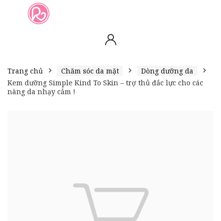
slot online
slot online
bento4d
bento4d
bento4d
bento4d
bento4d
bento4d
bento4d
toto togel
slot gacor
toto slot
slot resmi
toto slot
toto slot
Trang chủ
Chăm sóc da mặt
Dòng dưỡng da
Kem dưỡng Simple Kind To Skin – trợ thủ đắc lực cho các
nàng da nhạy cảm !