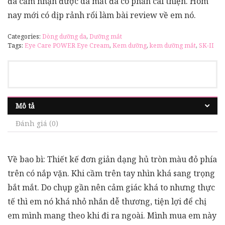
đã cảm nhận được da mắt đã có phần cãi thiện. Hôm
nay mới có dịp rảnh rổi làm bài review về em nó.
Categories:
Dòng dưỡng da
,
Dưỡng mắt
Tags:
Eye Care POWER Eye Cream
,
Kem dưỡng
,
kem dưỡng mắt
,
SK-II
Mô tả
Đánh giá (0)
Về bao bì: Thiết kế đơn giản dạng hủ tròn màu đỏ phía
trên có nắp vặn. Khi cầm trên tay nhìn khá sang trọng
bắt mắt. Do chụp gần nên cảm giác khá to nhưng thực
tế thì em nó khá nhỏ nhắn dễ thương, tiện lợi để chị
em mình mang theo khi đi ra ngoài. Mình mua em này