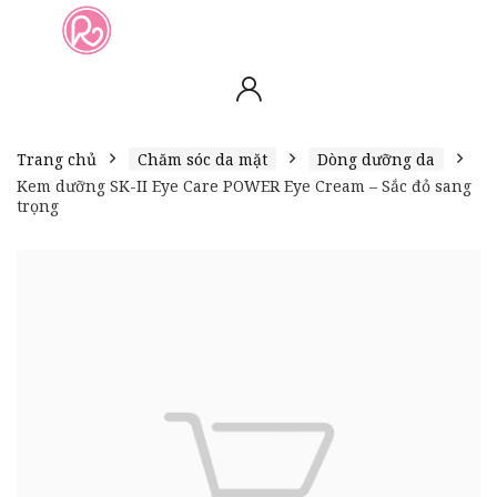
slot online
slot online
bento4d
bento4d
bento4d
bento4d
bento4d
bento4d
bento4d
toto togel
slot gacor
toto slot
slot resmi
toto slot
toto slot
Trang chủ
Chăm sóc da mặt
Dòng dưỡng da
Kem dưỡng SK-II Eye Care POWER Eye Cream – Sắc đỏ sang
trọng