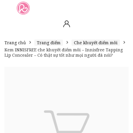
slot online
slot online
bento4d
bento4d
bento4d
bento4d
bento4d
bento4d
bento4d
toto togel
slot gacor
toto slot
slot resmi
toto slot
toto slot
Trang chủ
Trang điểm
Che khuyết điểm môi
Kem INNISFREE che khuyết điểm môi – Innisfree Tapping
Lip Concealer – Có thật sự tốt như mọi người đã nói?