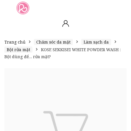
slot online
slot online
bento4d
bento4d
bento4d
bento4d
bento4d
bento4d
bento4d
toto togel
slot gacor
toto slot
slot resmi
toto slot
toto slot
Trang chủ
Chăm sóc da mặt
Làm sạch da
Bột rửa mặt
KOSE SEKKISEI WHITE POWDER WASH :
Bột dùng để… rửa mặt?