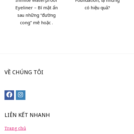
Infinite Waterproof
Foundation, lạ nhưng
Eyeliner – Bí mật ẩn
có hiệu quả?
sau những “đường
cong” mê hoặc .
VỀ CHÚNG TÔI
LIÊN KẾT NHANH
Trang chủ