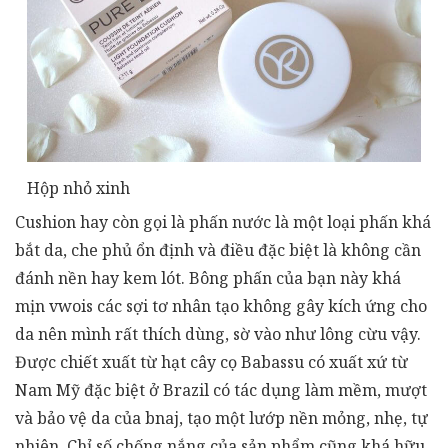
Hộp nhỏ xinh
Cushion hay còn gọi là phấn nước là một loại phấn khá
bắt da, che phủ ổn định và điều đặc biệt là không cần
đánh nền hay kem lót. Bông phấn của bạn này khá
mịn vwois các sợi tơ nhân tạo không gây kích ứng cho
da nên mình rất thích dùng, sờ vào như lông cừu vậy.
Được chiết xuất từ hạt cây cọ Babassu có xuất xứ từ
Nam Mỹ đặc biệt ở Brazil có tác dụng làm mềm, mượt
và bảo vệ da của bnaj, tạo một lướp nền mỏng, nhẹ, tự
nhiên. Chỉ số chống nắng của sản phẩm cũng khá hữu