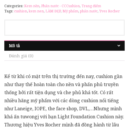
Categories:
Kem nền
,
Phấn nước - CCCushion
,
Trang điểm
Tags:
cushion
,
kem nen
,
LÀM ĐẸP
,
Mỹ phẩm
,
phấn nước
,
Yves Rocher
Mô tả
Đánh giá (0)
Kể từ khi có mặt trên thị trường đến nay, cushion gần
như thay thế hoàn toàn cho nền và phấn phủ truyền
thống bởi rất tiện dụng và che phủ khá tốt. Có rất
nhiều hãng mỹ phẩm với các dòng cushion nổi tiếng
như Laneige, IOPE, the face shop, DVL,…Nhưng mình
khá ấn tuwongj với bạn Light Foundation Cushion này.
Thương hiệu Yves Rocher mình đã đồng hành từ lâu