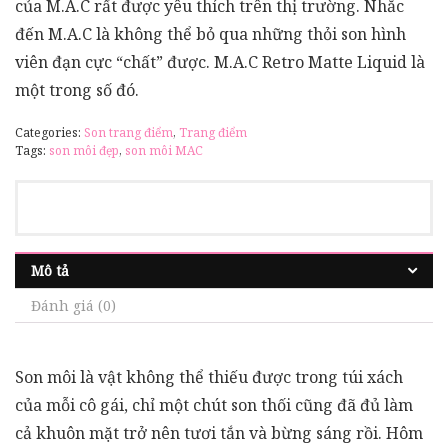
của M.A.C rất được yêu thích trên thị trường. Nhắc
đến M.A.C là không thể bỏ qua những thỏi son hình
viên đạn cực “chất” được. M.A.C Retro Matte Liquid là
một trong số đó.
Categories:
Son trang điểm
,
Trang điểm
Tags:
son môi đẹp
,
son môi MAC
Mô tả
Đánh giá (0)
Son môi là vật không thể thiếu được trong túi xách
của mỗi cô gái, chỉ một chút son thối cũng đã đủ làm
cả khuôn mặt trở nên tươi tắn và bừng sáng rồi. Hôm