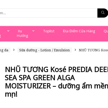
Xu
Toplist
Địa Điểm Cửa Hàng
Qu
g
Hướng
ng da
Sữa dưỡng - Lotion / Emulsion
NHŨ TƯƠNG Kosé
NHŨ TƯƠNG Kosé PREDIA DEE
SEA SPA GREEN ALGA
MOISTURIZER – dưỡng ẩm mề
mịn!