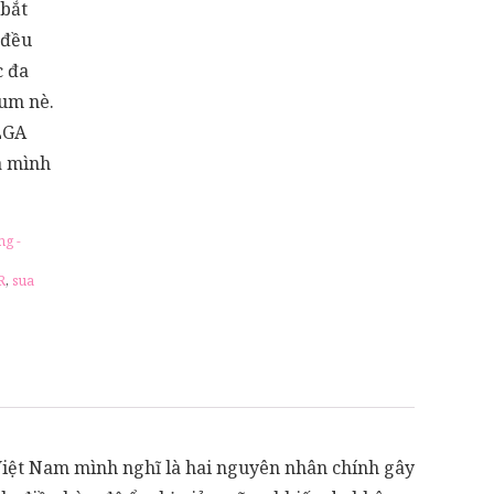
 bắt
 đều
c đa
lum nè.
LGA
a mình
ng -
R
,
sua
Việt Nam mình nghĩ là hai nguyên nhân chính gây