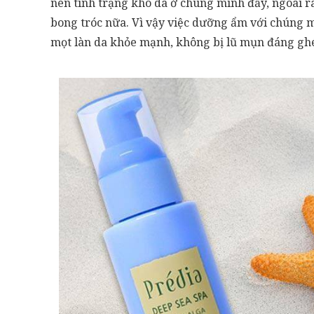
nên tình trạng khô da ở chúng mình đấy, ngoài ra
bong tróc nữa. Vì vậy việc dưỡng ẩm với chúng m
mọt làn da khỏe mạnh, không bị lũ mụn đáng gh