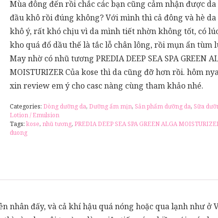
Mùa đông đến rồi chắc các bạn cũng cảm nhận được da
đầu khô rồi đúng không? Với mình thì cả đông và hè da
khô ý, rất khó chịu vì da mình tiết nhờn không tốt, có lú
kho quá đổ dầu thế là tắc lỗ chân lông, rồi mụn ẩn tùm 
May nhờ có nhũ tương PREDIA DEEP SEA SPA GREEN A
MOISTURIZER Của kose thì da cũng đỡ hơn rồi. hôm ny
xin review em ý cho casc nàng cùng tham khảo nhé.
Categories:
Dòng dưỡng da
,
Dưỡng ẩm mịn
,
Sản phẩm dưỡng da
,
Sữa dưỡ
Lotion / Emulsion
Tags:
kose
,
nhũ tương
,
PREDIA DEEP SEA SPA GREEN ALGA MOISTURIZE
duong
ên nhân đấy, và cả khí hậu quá nóng hoặc qua lạnh như ở 