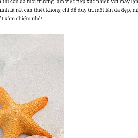
 thì còn da môi trường làm việc tiếp xúc nhiều với máy lạ
ình là rất càn thiết không chỉ để duy trì một làn da đẹp
ét xâm chiếm nhé!