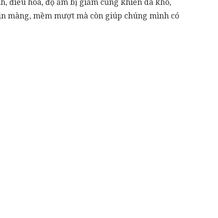
nh, điều hòa, độ ẩm bị giảm cũng khiến da khô,
, mịn màng, mềm mượt mà còn giúp chúng mình có