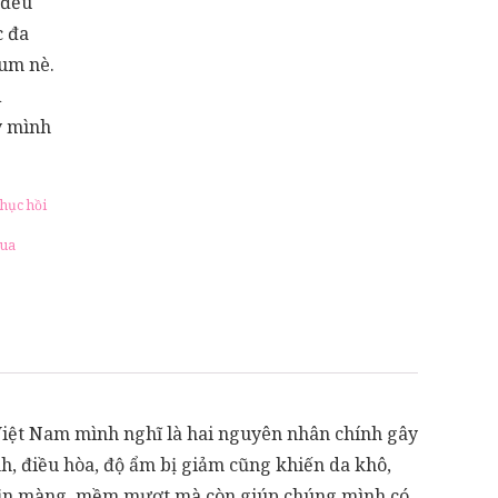
 đều
c đa
lum nè.
A
y mình
hục hồi
sua
Việt Nam mình nghĩ là hai nguyên nhân chính gây
nh, điều hòa, độ ẩm bị giảm cũng khiến da khô,
, mịn màng, mềm mượt mà còn giúp chúng mình có