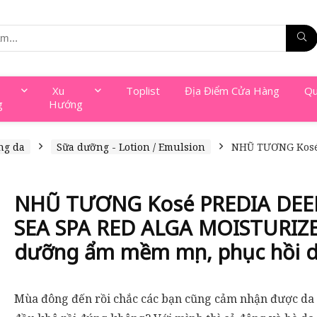
Xu
Toplist
Địa Điểm Cửa Hàng
Qu
g
Hướng
ng da
Sữa dưỡng - Lotion / Emulsion
NHŨ TƯƠNG Kosé
NHŨ TƯƠNG Kosé PREDIA DEE
SEA SPA RED ALGA MOISTURIZE
dưỡng ẩm mềm mịn, phục hồi d
Mùa đông đến rồi chắc các bạn cũng cảm nhận được da