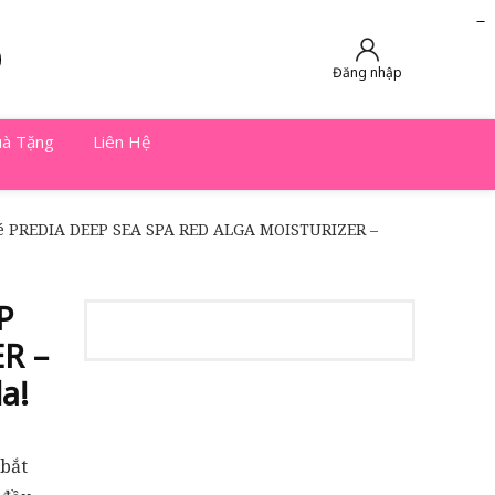
slot online
slot online
bento4d
bento4d
bento4d
bento4d
bento4d
bento4d
bento4d
toto togel
slot gacor
toto slot
slot resmi
toto slot
toto slot
Đăng nhập
à Tặng
Liên Hệ
 PREDIA DEEP SEA SPA RED ALGA MOISTURIZER –
P
R –
a!
 bắt