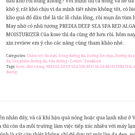
đầu khô rồi đúng không? Với mình thì cả đông và hè da
khô ý, rất khó chịu vì da mình tiết nhờn không tốt, có lú
kho quá đổ dầu thế là tắc lỗ chân lông, rồi mụn ẩn tùm 
May nhờ có nhũ tương PREDIA DEEP SEA SPA RED ALG
MOISTURIZER Của kose thì da cũng đỡ hơn rồi. hôm na
xin review em ý cho các nàng cùng tham khảo nhé.
Categories:
Chăm sóc da mặt
,
Dòng dưỡng da
,
Dưỡng ẩm mịn
,
Dưỡng da p
da
,
Sản phẩm dưỡng da
,
Sữa dưỡng - Lotion / Emulsion
Tags:
kose
,
nhũ tương
,
PREDIA DEEP SEA SPA RED ALGA MOISTURIZER
,
duong
ên nhân đấy, và cả khí hậu quá nóng hoặc qua lạnh như ở 
 thì còn da môi trường làm việc tiếp xúc nhiều với máy lạ
ình là rất càn thiết không chỉ để duy trì một làn da đẹp