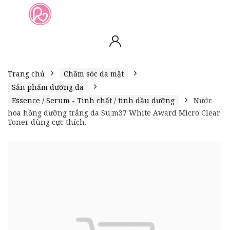
slot online
slot online
bento4d
bento4d
bento4d
bento4d
bento4d
bento4d
bento4d
toto togel
slot gacor
toto slot
slot resmi
toto slot
toto slot
Trang chủ
Chăm sóc da mặt
Sản phẩm dưỡng da
Essence / Serum - Tinh chất / tinh dầu dưỡng
Nước
hoa hồng dưỡng trắng da Su:m37 White Award Micro Clear
Toner dùng cực thích.