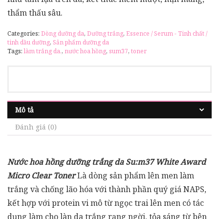
thẩm thấu sâu.
Categories:
Dòng dưỡng da
,
Dưỡng trắng
,
Essence / Serum - Tinh chất /
tinh dầu dưỡng
,
Sản phẩm dưỡng da
Tags:
làm trắng da.
,
nước hoa hồng
,
sum37
,
toner
Mô tả
Đánh giá (0)
Nước hoa hồng dưỡng trắng da Su:m37 White Award
Micro Clear Toner
Là dòng sản phẩm lên men làm
trắng và chống lão hóa với thành phần quý giá NAPS,
kết hợp với protein vi mô từ ngọc trai lên men có tác
dụng làm cho làn da trắng rạng ngời, tỏa sáng từ bên