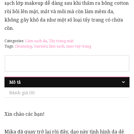
sạch lớp makeup dễ dàng sau khi thấm ra bông cotton
rồi bôi lên mặt, mắt và môi mà còn làm mềm da,
không gây khô da như một số loại tẩy trang có chứa
cồn.
Categories:
Làm sạch da
,
Tẩy trang mặt
Tags:
Cleansing
,
Garnier
,
làm sạch
,
nuoc tay trang
Mô tả
Đánh giá (0)
Xin chào các bạn!
Mika đã quay trở lại rồi đây, dạo này tình hình da dẻ