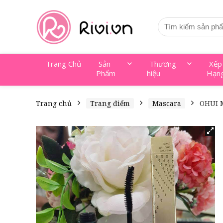
Trang Chủ
Sản
Thương
Xếp
Phẩm
hiệu
Hạn
Trang chủ
Trang điểm
Mascara
OHUI M