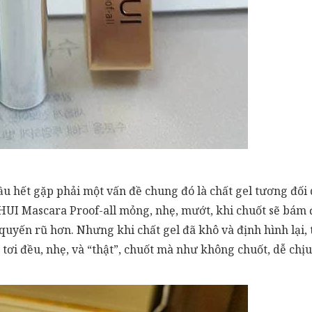
 hết gặp phải một vấn đề chung đó là chất gel tương đối 
HUI Mascara Proof-all mỏng, nhẹ, mướt, khi chuốt sẽ bám 
quyến rũ hơn. Nhưng khi chất gel đã khô và định hình lại,
 tơi đều, nhẹ, và “thật”, chuốt mà như không chuốt, dễ chị