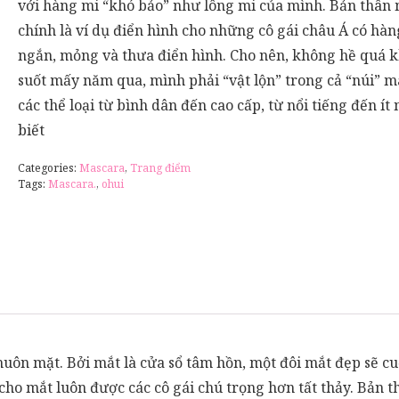
với hàng mi “khó bảo” như lông mi của mình. Bản thân
chính là ví dụ điển hình cho những cô gái châu Á có hàn
ngắn, mỏng và thưa điển hình. Cho nên, không hề quá k
suốt mấy năm qua, mình phải “vật lộn” trong cả “núi” 
các thể loại từ bình dân đến cao cấp, từ nổi tiếng đến ít
biết
Categories:
Mascara
,
Trang điểm
Tags:
Mascara.
,
ohui
uôn mặt. Bởi mắt là cửa sổ tâm hồn, một đôi mắt đẹp sẽ cuố
cho mắt luôn được các cô gái chú trọng hơn tất thảy. Bản 