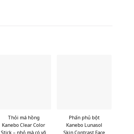
Thỏi má hồng
Phấn phủ bột
Kanebo Clear Color
Kanebo Lunasol
Stick – nhỏ mà có võ
Skin Contrast Face