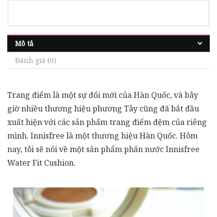
Mô tả
Đánh giá (0)
Trang điểm là một sự đổi mới của Hàn Quốc, và bây
giờ nhiều thương hiệu phương Tây cũng đã bắt đầu
xuất hiện với các sản phẩm trang điểm đệm của riêng
mình. Innisfree là một thương hiệu Hàn Quốc. Hôm
nay, tôi sẽ nói về một sản phẩm phấn nước Innisfree
Water Fit Cushion.