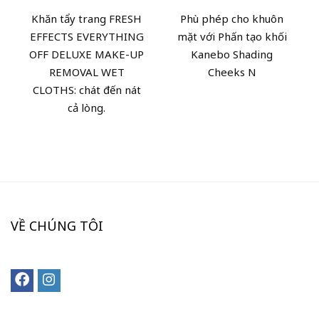
Khăn tẩy trang FRESH
Phù phép cho khuôn
EFFECTS EVERYTHING
mặt với Phấn tạo khối
OFF DELUXE MAKE-UP
Kanebo Shading
REMOVAL WET
Cheeks N
CLOTHS: chát đến nát
cả lòng.
VỀ CHÚNG TÔI