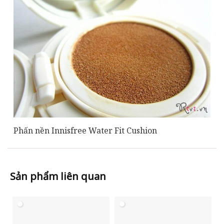
Phấn nền Innisfree Water Fit Cushion
Sản phẩm liên quan