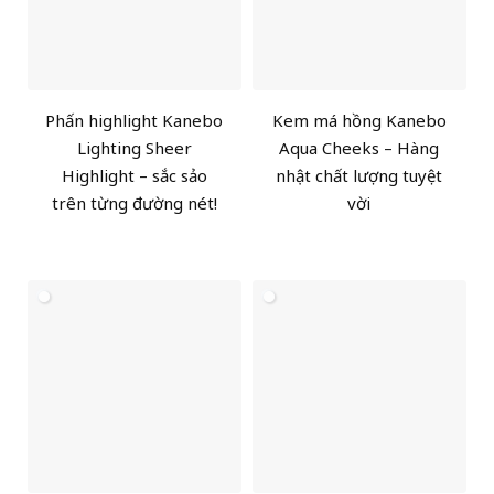
Phấn highlight Kanebo
Kem má hồng Kanebo
Lighting Sheer
Aqua Cheeks – Hàng
Highlight – sắc sảo
nhật chất lượng tuyệt
trên từng đường nét!
vời