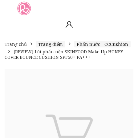
slot online
slot online
bento4d
bento4d
bento4d
bento4d
bento4d
bento4d
bento4d
toto togel
slot gacor
toto slot
slot resmi
toto slot
toto slot
Trang chủ
Trang điểm
Phấn nước - CCCushion
[REVIEW] Lõi phấn nền SKINFOOD Make Up HONEY
COVER BOUNCE CUSHION SPF50+ PA+++