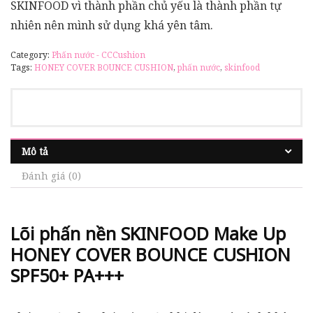
SKINFOOD vì thành phần chủ yếu là thành phần tự
nhiên nên mình sử dụng khá yên tâm.
Category:
Phấn nước - CCCushion
Tags:
HONEY COVER BOUNCE CUSHION
,
phấn nước
,
skinfood
Mô tả
Đánh giá (0)
Lõi phấn nền
SKINFOOD Make Up
HONEY COVER BOUNCE CUSHION
SPF50+ PA+++