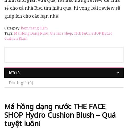
mình thời gian vừa qua, rất hào hứng review để chia
sẻ cho cả nhà Rivi tìm hiểu qua, hi vọng bài review sẽ
giúp ích cho các bạn nhe!
Category:
kem trang điểm
Tags:
Má Hồng Dạng Nước
,
the face shop
,
THE FACE SHOP Hydro
Cushion Blush
Mô tả
Đánh giá (0)
Má hồng dạng nước
THE FACE
SHOP Hydro Cushion Blush
– Quá
tuyệt luôn!