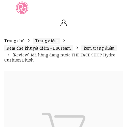
slot online
slot online
bento4d
bento4d
bento4d
bento4d
bento4d
bento4d
bento4d
toto togel
slot gacor
toto slot
slot resmi
toto slot
toto slot
Trang chủ
Trang điểm
Kem che khuyết điểm - BBCream
kem trang điểm
[Review] Má hồng dạng nước THE FACE SHOP Hydro
Cushion Blush