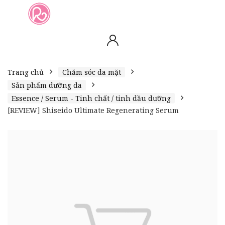
slot online
slot online
bento4d
bento4d
bento4d
bento4d
bento4d
bento4d
bento4d
toto togel
slot gacor
toto slot
slot resmi
toto slot
toto slot
Trang chủ
Chăm sóc da mặt
Sản phẩm dưỡng da
Essence / Serum - Tinh chất / tinh dầu dưỡng
[REVIEW] Shiseido Ultimate Regenerating Serum