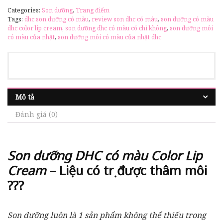
Categories:
Son dưỡng
,
Trang điểm
Tags:
dhc son dưỡng có màu
,
review son dhc có màu
,
son dưỡng có màu
dhc color lip cream
,
son dưỡng dhc có màu có chì không
,
son dưỡng môi
có màu của nhật
,
son dưỡng môi có màu của nhật dhc
Mô tả
Đánh giá (0)
Son dưỡng DHC có màu Color Lip
Cream
– Liệu có trị được thâm môi
???
Son dưỡng luôn là 1 sản phẩm không thể thiếu trong