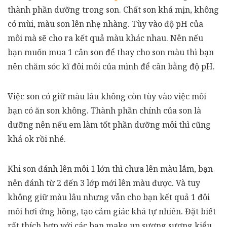
thành phần dưỡng trong son. Chất son khá mịn, không
có mùi, màu son lên nhẹ nhàng. Tùy vào độ pH của
môi mà sẽ cho ra kết quả màu khác nhau. Nên nếu
bạn muốn mua 1 cân son để thay cho son màu thì bạn
nên chăm sóc kĩ đôi môi của mình để cân bằng độ pH.
Việc son có giữ màu lâu không còn tùy vào việc môi
bạn có ăn son không. Thành phần chính của son là
dưỡng nên nếu em làm tốt phần dưỡng môi thì cũng
khá ok rồi nhé.
Khi son đánh lên môi 1 lớn thì chưa lên màu lắm, bạn
nên đánh từ 2 đến 3 lớp mới lên màu được. Và tuy
không giữ màu lâu nhưng vẫn cho bạn kết quả 1 đôi
môi hơi ửng hồng, tạo cảm giác khá tự nhiên. Đặt biết
rất thích hợp với các bạn make up sương sương kiểu