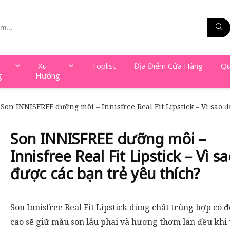
Xu
Toplist
Địa Điểm Cửa Hàng
Qu
g
Hướng
Son INNISFREE dưỡng môi – Innisfree Real Fit Lipstick – Vì sao đ
Son INNISFREE dưỡng môi –
Innisfree Real Fit Lipstick – Vì s
được các bạn trẻ yêu thích?
Son Innisfree Real Fit Lipstick dùng chất trùng hợp có 
cao sẽ giữ màu son lâu phai và hương thơm lan đều khi 