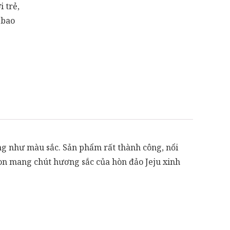
 trẻ,
 bao
cũng như màu sắc. Sản phẩm rất thành công, nổi
on mang chút hương sắc của hòn đảo Jeju xinh