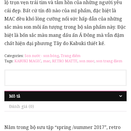
lộ trọn vẹn trái tim và tâm hồn của những người yêu
cái đẹp. Bất cứ tín đồ nào của mĩ phẩm, đặc biệt là
MAC đều khó lòng cưỡng nổi sức hấp dẫn của những
sắc màu son môi ấn tượng trong bộ sản phẩm này. Đặc
biệt là bốn sắc màu mang dấu ấn Á Đông mà vẫn đậm
chất hiện đại phương Tây do Kabuki thiết kế.
Categories:
Son nước - son bóng
,
Trang điểm
Tags:
KABUKI MAGIC
,
mac
,
RETRO MATTE
,
son nuoc
,
son trang diem
Mô tả
Đánh giá (0)
Nằm trong bộ sưu tập “spring /summer 2017”, retro