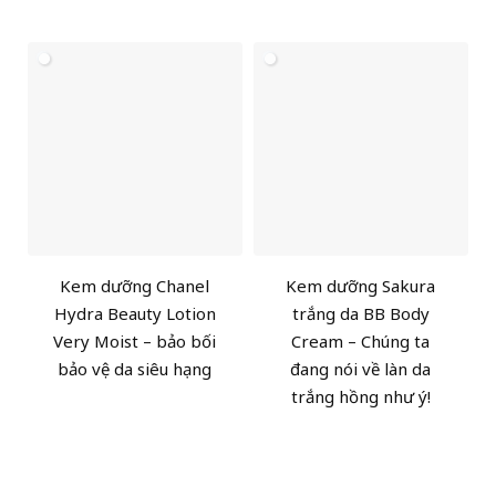
Kem dưỡng Chanel
Kem dưỡng Sakura
Hydra Beauty Lotion
trắng da BB Body
Very Moist – bảo bối
Cream – Chúng ta
bảo vệ da siêu hạng
đang nói về làn da
trắng hồng như ý!