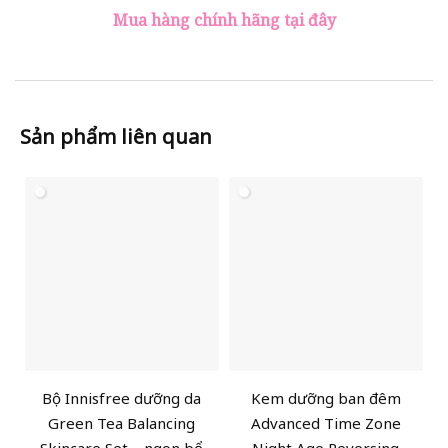
Mua hàng chính hãng tại đây
Sản phẩm liên quan
Bộ Innisfree dưỡng da
Kem dưỡng ban đêm
Green Tea Balancing
Advanced Time Zone
Skincare Set – ngon bổ
Night Age Reversing