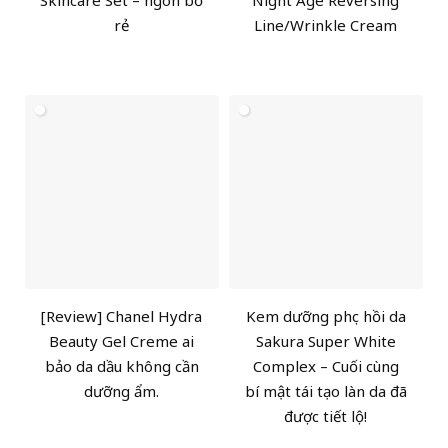
rẻ
Line/Wrinkle Cream
[Review] Chanel Hydra
Kem dưỡng phục hồi da
Beauty Gel Creme ai
Sakura Super White
bảo da dầu không cần
Complex – Cuối cùng
dưỡng ẩm.
bí mật tái tạo làn da đã
được tiết lộ!