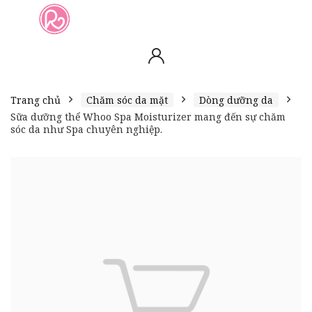
slot online
slot online
bento4d
bento4d
bento4d
bento4d
bento4d
bento4d
bento4d
toto togel
slot gacor
toto slot
slot resmi
toto slot
toto slot
Trang chủ
Chăm sóc da mặt
Dòng dưỡng da
Sữa dưỡng thể Whoo Spa Moisturizer mang đến sự chăm
sóc da như Spa chuyên nghiệp.