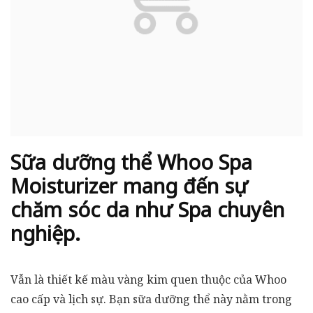
Sữa dưỡng thể Whoo Spa
Moisturizer mang đến sự
chăm sóc da như Spa chuyên
nghiệp.
Vẫn là thiết kế màu vàng kim quen thuộc của Whoo
cao cấp và lịch sự. Bạn sữa dưỡng thể này nằm trong