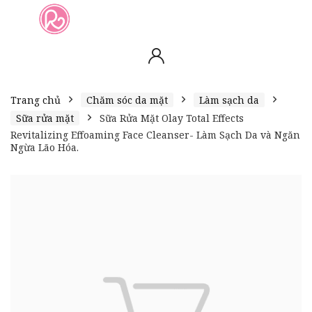
slot online
slot online
bento4d
bento4d
bento4d
bento4d
bento4d
bento4d
bento4d
toto togel
slot gacor
toto slot
slot resmi
toto slot
toto slot
Trang chủ
Chăm sóc da mặt
Làm sạch da
Sữa rửa mặt
Sữa Rửa Mặt Olay Total Effects
Revitalizing Effoaming Face Cleanser- Làm Sạch Da và Ngăn
Ngừa Lão Hóa.