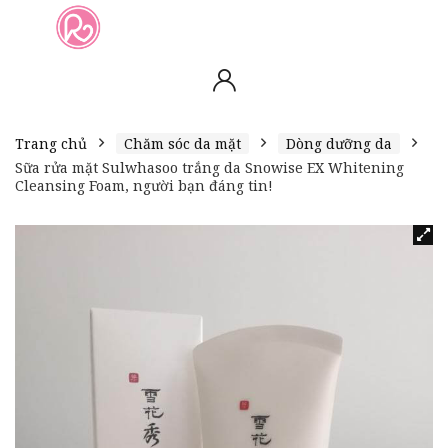
slot online
slot online
bento4d
bento4d
bento4d
bento4d
bento4d
bento4d
bento4d
toto togel
slot gacor
toto slot
slot resmi
toto slot
toto slot
Trang chủ
Chăm sóc da mặt
Dòng dưỡng da
Sữa rửa mặt Sulwhasoo trắng da Snowise EX Whitening
Cleansing Foam, người bạn đáng tin!