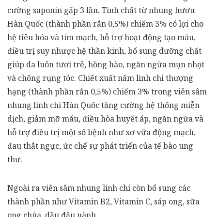
cường saponin gấp 3 lần. Tinh chất từ nhung hươu
Hàn Quốc (thành phần rắn 0,5%) chiếm 3% có lợi cho
hệ tiêu hóa và tim mạch, hỗ trợ hoạt động tạo máu,
điều trị suy nhược hệ thần kinh, bổ sung dưỡng chất
giúp da luôn tươi trẻ, hồng hào, ngăn ngừa mụn nhọt
và chống rụng tóc. Chiết xuất nấm linh chi thượng
hạng (thành phần rắn 0,5%) chiếm 3% trong viên sâm
nhung linh chi Hàn Quốc tăng cường hệ thống miễn
dịch, giảm mỡ máu, điều hòa huyết áp, ngăn ngừa và
hỗ trợ điều trị một số bệnh như xơ vữa động mạch,
đau thắt ngực, ức chế sự phát triển của tế bào ung
thư.
Ngoài ra viên sâm nhung linh chi còn bổ sung các
thành phần như Vitamin B2, Vitamin C, sáp ong, sữa
ong chúa, dầu đậu nành…