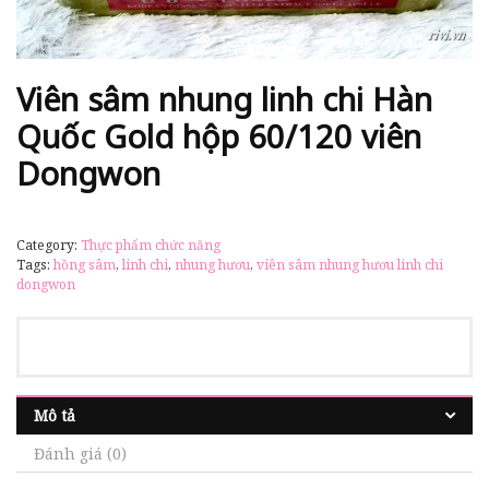
Viên sâm nhung linh chi Hàn
Quốc Gold hộp 60/120 viên
Dongwon
Category:
Thực phẩm chức năng
Tags:
hồng sâm
,
linh chi
,
nhung hươu
,
viên sâm nhung hươu linh chi
dongwon
Mô tả
Đánh giá (0)