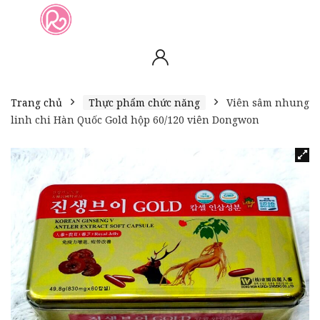
slot online
slot online
bento4d
bento4d
bento4d
bento4d
bento4d
bento4d
bento4d
toto togel
slot gacor
toto slot
slot resmi
toto slot
toto slot
Trang chủ
Thực phẩm chức năng
Viên sâm nhung
linh chi Hàn Quốc Gold hộp 60/120 viên Dongwon