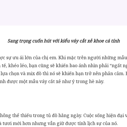
Sang trọng cuốn hút với kiểu váy cắt xẻ khoe cá tính
c sự ưu ái lớn của chị em. Khi mặc trên người những mẫu v
 tế, khéo léo, bạn cũng sẽ khiến bao ánh nhìn phải “ngất 
h lựa chọn và mix đồ thì nó sẽ khiến bạn trở nên phản cảm. 
mình được một mẫu váy cắt xẻ như ý trong hè này.
không thể thiếu trong tủ đồ hằng ngày. Cuộc sống hiện đại
 tươi mới hơn nhưng vẫn giữ được tính lịch sự của nó.