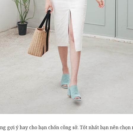
hững gợi ý hay cho bạn chốn công sở. Tốt nhất bạn nên ch