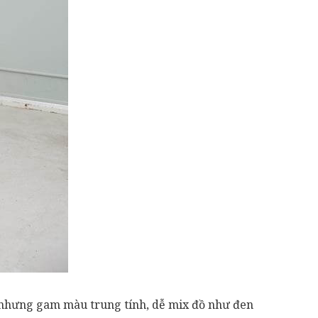
ọn nhưng gam màu trung tính, dễ mix đồ như đen