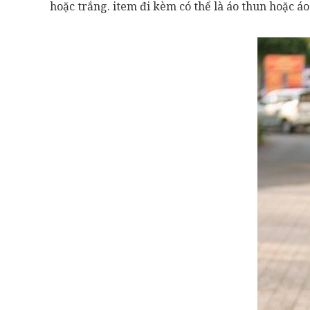
hoặc trắng. item đi kèm có thể là áo thun hoặc á