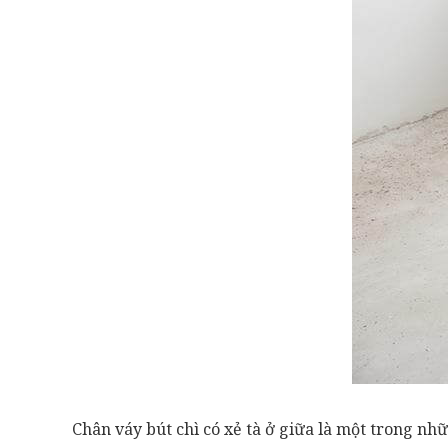
Chân váy bút chì có xẻ tà ở giữa là một trong n