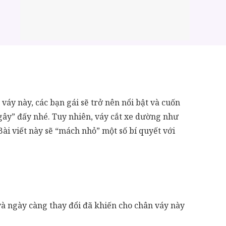
áy này, các bạn gái sẽ trở nên nổi bật và cuốn
ngây” đấy nhé. Tuy nhiên, váy cắt xe dường như
Bài viết này sẽ “mách nhỏ” một số bí quyết với
 và ngày càng thay đổi đã khiến cho chân váy này