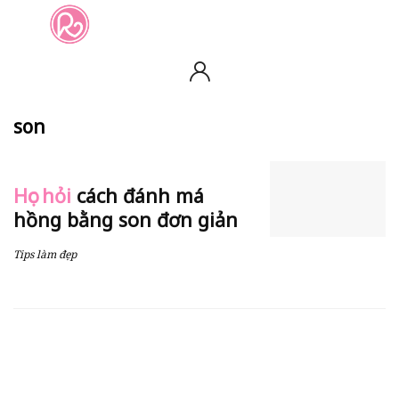
slot online
slot online
bento4d
bento4d
bento4d
bento4d
bento4d
bento4d
bento4d
toto togel
slot gacor
toto slot
slot resmi
toto slot
toto slot
son
Học hỏi
cách đánh má
hồng bằng son đơn giản
Tips làm đẹp