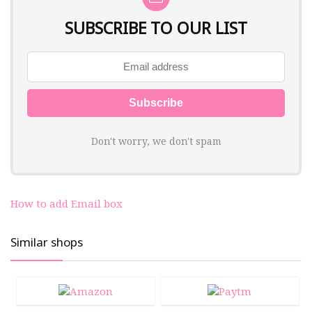
SUBSCRIBE TO OUR LIST
Don't worry, we don't spam
How to add Email box
Similar shops