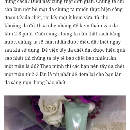
đúng cách? Điều này cũng thật đơn giản. Chúng ta chỉ
cần làm ướt bề mặt da chúng ta muốn thực hiện công
đoạn tẩy da chết, rồi lấy một ít kem vừa đủ cho
khoảng da đó, thoa nhẹ nhàng để kem thấm vào da
tầm 2-3 phút. Cuối cùng chúng ta rửa thật sạch bằng
nước, chúng ta sẽ cảm nhận được điều đặc biệt ngay
sau khi sử dụng. Để việc tẩy da chết đạt được hiệu quả
cao nhất thì chúng ta tẩy tế bào chết bao nhiều lần
một tuần là đủ? Theo mình thì các bạn nên tẩy da chết
một tuần từ 2-3 lần là tốt nhất để đem lại cho bạn làn
da sáng mịn, hồng hào nhất.