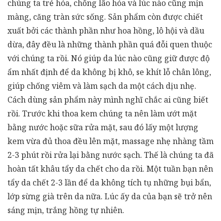
chúng ta trẻ hóa, chống lão hóa và lúc nào cũng mịn
màng, căng tràn sức sống. Sản phẩm còn được chiết
xuất bởi các thành phần như hoa hồng, lô hội và dầu
dừa, đây đều là những thành phần quá đỗi quen thuộc
với chúng ta rồi. Nó giúp da lúc nào cũng giữ được độ
ẩm nhất định để da không bị khô, se khít lỗ chân lông,
giúp chống viêm và làm sạch da một cách dịu nhẹ.
Cách dùng sản phẩm này mình nghĩ chắc ai cũng biết
rồi. Trước khi thoa kem chúng ta nên làm ướt mặt
bằng nước hoặc sữa rửa mặt, sau đó lấy một lượng
kem vừa đủ thoa đều lên mặt, massage nhẹ nhàng tầm
2-3 phút rồi rửa lại bằng nước sạch. Thế là chúng ta đã
hoàn tất khâu tẩy da chết cho da rồi. Một tuần bạn nên
tẩy da chết 2-3 lần để da không tích tụ những bụi bẩn,
lớp sừng già trên da nữa. Lúc ấy da của bạn sẽ trở nên
sáng mịn, trắng hồng tự nhiên.