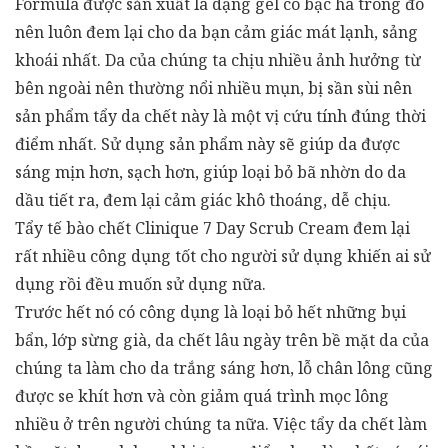
Formula được sản xuất là dạng gel có bạc hà trong đó
nên luôn đem lại cho da bạn cảm giác mát lạnh, sảng
khoái nhất. Da của chúng ta chịu nhiều ảnh hưởng từ
bên ngoài nên thường nổi nhiều mụn, bị sần sùi nên
sản phẩm tẩy da chết này là một vị cứu tính đúng thời
điểm nhất. Sử dụng sản phẩm này sẽ giúp da được
sáng mịn hơn, sạch hơn, giúp loại bỏ bã nhờn do da
dầu tiết ra, đem lại cảm giác khô thoáng, dễ chịu.
Tẩy tế bào chết Clinique 7 Day Scrub Cream đem lại
rất nhiều công dụng tốt cho người sử dụng khiến ai sử
dụng rồi đều muốn sử dụng nữa.
Trước hết nó có công dụng là loại bỏ hết những bụi
bẩn, lớp sừng già, da chết lâu ngày trên bề mặt da của
chúng ta làm cho da trắng sáng hơn, lỗ chân lông cũng
được se khít hơn và còn giảm quá trình mọc lông
nhiều ở trên người chúng ta nữa. Việc tẩy da chết làm