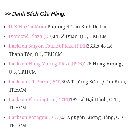
>> Danh Sách Cửa Hàng:
DFS Ho Chi Minh
Phường 4, Tan Binh District.
Diamond Plaza (DP)
34 Lê Duẩn, Q.1, TP.HCM
Parkson Saigon Tourist Plaza (PD1)
35Bis-45 Lê
Thánh Tôn, Q.1, TP.HCM
Parkson Hùng Vương Plaza (PD5)
126 Hùng Vương,
Q.5, TP.HCM
Parkson C.T Plaza (PCT)
60A Trường Sơn, Q.Tân Bình,
TP.HCM
Parkson Flemington (PD11)
182 Lê Đại Hành, Q.11,
TP.HCM
Parkson Paragon (PD7)
03 Nguyễn Lương Bằng, Q.7,
TP.HCM