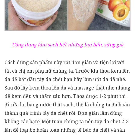
Công dụng làm sạch hết những bụi bẩn, sừng già
Cách dùng sản phẩm này rất đơn giản và tiện lợi với
tất cả chị em phụ nữ chúng ta. Trước khi thoa kem lên
da để bắt đầu tẩy da chết bạn hãy làm ướt da đã nhé.
Sau đó lấy kem thoa lên da và massage thật nhẹ nhàng
để kem đều và thấm sâu hơn. Thoa được 1-2 phút thì
đi rửa lại bằng nước thật sạch, thế là chúng ta đã hoàn
thành quá trình tẩy da chết rồi. Đơn giản lắm đúng
không các bạn? Một tuần chúng ta nên tẩy da chết 2-3
lần để loại bỏ hoàn toàn những tế bào da chết và sản