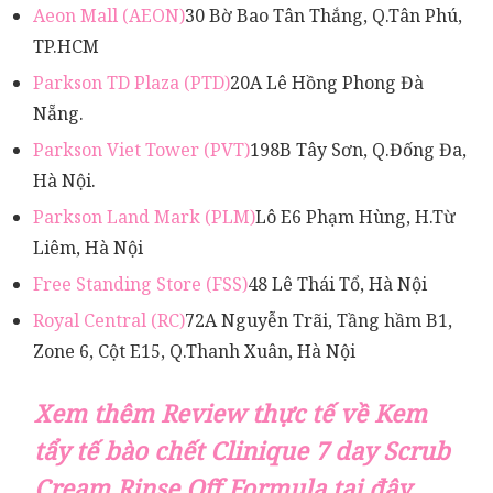
Aeon Mall (AEON)
30 Bờ Bao Tân Thắng, Q.Tân Phú,
TP.HCM
Parkson TD Plaza (PTD)
20A Lê Hồng Phong Đà
Nẵng.
Parkson Viet Tower (PVT)
198B Tây Sơn, Q.Đống Đa,
Hà Nội.
Parkson Land Mark (PLM)
Lô E6 Phạm Hùng, H.Từ
Liêm, Hà Nội
Free Standing Store (FSS)
48 Lê Thái Tổ, Hà Nội
Royal Central (RC)
72A Nguyễn Trãi, Tầng hầm B1,
Zone 6, Cột E15, Q.Thanh Xuân, Hà Nội
Xem thêm Review thực tế về Kem
tẩy tế bào chết Clinique 7 day Scrub
Cream Rinse Off Formula
tại đây