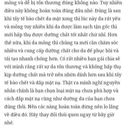
mỏng và dễ bị tổn thương đúng không nào. Tuy nhiên
điều này không hoàn toàn đúng đâu nhé. Đúng là sau
khi tẩy tế bào chết da mặt xong thì lúc này da rất yếu
và mỏng tuy nhiên khi da được làm sạch tận gốc thì
mới hấp thụ được dưỡng chất tốt nhất chứ nhỉ. Hơn
thế nữa, khi da mỏng thì chúng ta mới cần chăm sóc
nhiều và cung cấp dưỡng chất cho da để phục hồi và
tái tạo nhanh chóng hơn. Có rất nhiều bạn gái chia sẻ
với mình rằng rất sợ da tổn thương và không hấp thụ
kịp dưỡng chất mà trở nên nhờn dính hơn sau khi tẩy
tế bào chết và đắp mặt nạ. Thật ra mình nghĩ nguyên
nhân chính là bạn chọn loại mặt nạ chưa phù hợp và
cách đắp mặt nạ cũng như dưỡng da của bạn chưa
đúng thôi. Nên các nàng hoàn toàn đừng nên lo lắng
về điều đó. Hãy thay đổi thói quen ngay từ bây giờ
nhé.