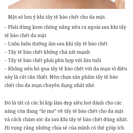
Một số lưu ý khi tẩy tế bào chết cho da mặt.
– Phải dùng kem chống nắng nếu ra ngoài sau khi tẩy
tế bào chết da mặt
– Luôn luôn dưỡng ẩm sau khi tẩy tế bào chết
– Tẩy tế bào chết không chà xát mạnh
– Tẩy tế bào chết phải phù hợp với lứa tuổi
– Không nên bỏ qua tẩy tế bào chết với da mụn vì điều
này là rất cần thiết. Nên chọn sản phẩm tẩy tế bào
chết cho da mụn chuyên dụng nhất nhé.
Đó là tất cả các bí kíp làm đẹp siêu hot dành cho các
nàng còn đang “lơ mơ” về tẩy tế bào chết cho da mặt
và cách chăm sóc da sau khi tẩy tế bào chết đúng nhất.
Hi vọng rằng những chia sẻ của mình có thể giúp ích