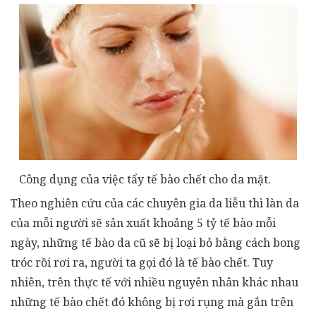
Công dụng của việc tẩy tế bào chết cho da mặt.
Theo nghiên cứu của các chuyên gia da liễu thì làn da
của mỗi người sẽ sản xuất khoảng 5 tỷ tế bào mỗi
ngày, những tế bào da cũ sẽ bị loại bỏ bằng cách bong
tróc rồi rơi ra, người ta gọi đó là tế bào chết. Tuy
nhiên, trên thực tế với nhiều nguyên nhân khác nhau
những tế bào chết đó không bị rơi rụng mà gắn trên