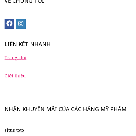
VỀ CHÚNG TÔI
LIÊN KẾT NHANH
Trang chủ
Giới thiệu
NHẬN KHUYẾN MÃI CỦA CÁC HÃNG MỸ PHẨM
situs toto