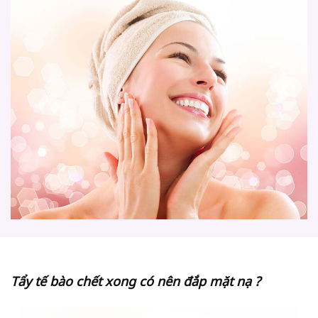
Tẩy tế bào chết xong có nên đắp mặt nạ ?