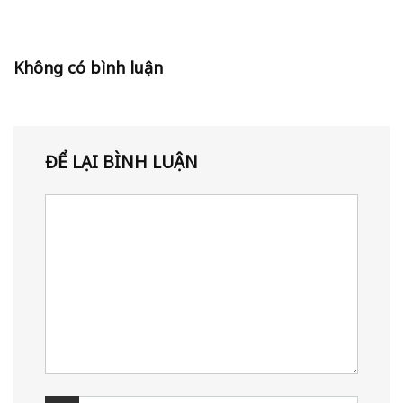
Không có bình luận
ĐỂ LẠI BÌNH LUẬN