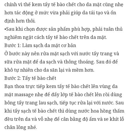
chính vì thế kem tẩy tế bào chết cho da mặt cũng nhẹ
hơn tác động ở mức vừa phải giúp da tái tạo và ổn
định hơn thôi.
•Sau khi chọn được sản phẩm phù hợp, phải tuân thủ
nghiêm ngặt cách tẩy tế bào chết trên da mặt.
Bước 1: Làm sạch da mặt cơ bản
Ở bước này nên rửa mặt sạch với nước tẩy trang và
sữa rửa mặt để da sạch và thông thoáng. Sau đó để
khô tự nhiên cho da săn lại và mềm hơn.
Bước 2: Tẩy tế bào chết
Bạn thoa trực tiếp kem tẩy tế bào chết lên vùng da
mặt massage nhẹ để đẩy lớp tế bào chết lên rồi dùng
bông tẩy trang lau sạch, tiếp tục rửa lại với nước. Sau
khi tẩy sạch tế bào chết thì dùng nước hoa hồng thấm
đều trên da và vỗ nhẹ để cân bằng độ ẩm và se khít lỗ
chân lông nhé.