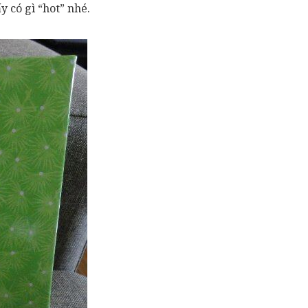
 có gì “hot” nhé.