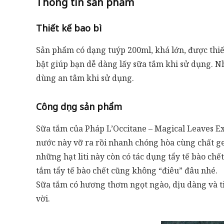
Thông tin sản phẩm
Thiết kế bao bì
Sản phẩm có dạng tuýp 200ml, khá lớn, được thiế
bật giúp bạn dễ dàng lấy sữa tắm khi sử dụng. 
dùng an tâm khi sử dụng.
Công dụng sản phẩm
Sữa tắm của Pháp L’Occitane – Magical Leaves Ex
nước này vỡ ra rồi nhanh chóng hòa cùng chất ge
những hạt liti này còn có tác dụng tẩy tế bào chế
tắm tẩy tế bào chết cũng không “điêu” đâu nhé.
Sữa tắm có hương thơm ngọt ngào, dịu dàng và t
vời.