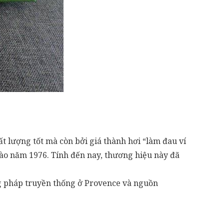
t lượng tốt mà còn bởi giá thành hơi “làm đau ví
vào năm 1976. Tính đến nay, thương hiệu này đã
g pháp truyền thống ở Provence và nguồn