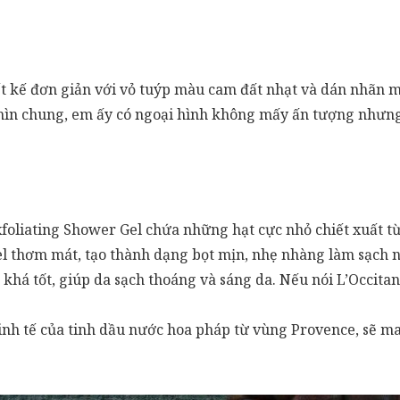
t kế đơn giản với vỏ tuýp màu cam đất nhạt và dán nhãn m
Nhìn chung, em ấy có ngoại hình không mấy ấn tượng nhưng
foliating Shower Gel chứa những hạt cực nhỏ chiết xuất từ
l thơm mát, tạo thành dạng bọt mịn, nhẹ nhàng làm sạch n
t khá tốt, giúp da sạch thoáng và sáng da. Nếu nói L’Occita
inh tế của tinh dầu nước hoa pháp từ vùng Provence, sẽ m