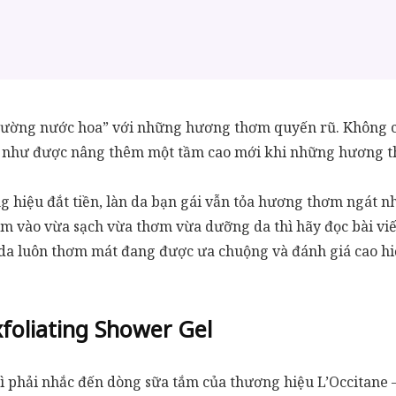
 đường nước hoa” với những hương thơm quyến rũ. Không c
 như được nâng thêm một tầm cao mới khi những hương t
g hiệu đắt tiền, làn da bạn gái vẫn tỏa hương thơm ngát 
m vào vừa sạch vừa thơm vừa dưỡng da thì hãy đọc bài viết 
 da luôn thơm mát đang được ưa chuộng và đánh giá cao hi
xfoliating Shower Gel
 phải nhắc đến dòng sữa tắm của thương hiệu L’Occitane –