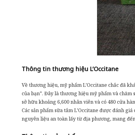
Thông tin thương hiệu L’Occitane
Về thương hiệu, mỹ phẩm L’Occitane chắc đã khá 
của bạn”. Đây là thương hiệu mỹ phẩm và chăm só
sở hữu khoảng 6,600 nhân viên và có 480 cửa hàn
Các sản phẩm sữa tắm L’Occitane được đánh giá
nguyên liệu an toàn lấy từ địa phương, mang đến