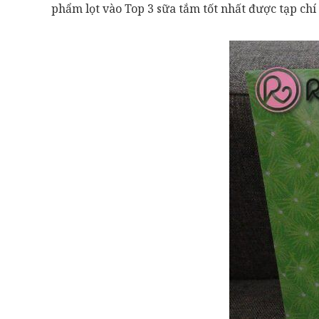
phẩm lọt vào Top 3 sữa tắm tốt nhất được tạp ch