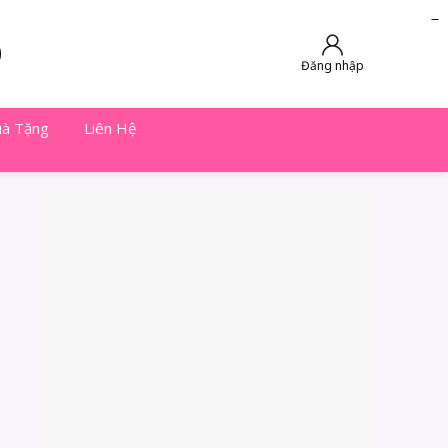
slot online
slot online
bento4d
bento4d
bento4d
bento4d
bento4d
bento4d
bento4d
toto togel
slot gacor
toto slot
slot resmi
toto slot
toto slot
Đăng nhập
à Tặng
Liên Hệ