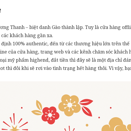
e
ng Thanh – biệt danh Gào thành lập. Tuy là cửa hàng off
 các khách hàng gần xa.
ịnh 100% authentic, đến từ các thương hiệu lớn trên thế 
line của cửa hàng, trang web và các kênh chăm sóc khách 
oại mỹ phẩm highend, đắt tiền thì đây sẽ là một địa chỉ đá
ot thì đôi khi sẽ rơi vào tình trạng hết hàng thôi. Vì vậy, 