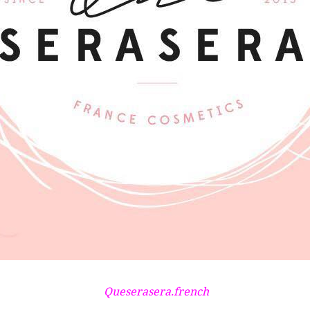
Queserasera.french