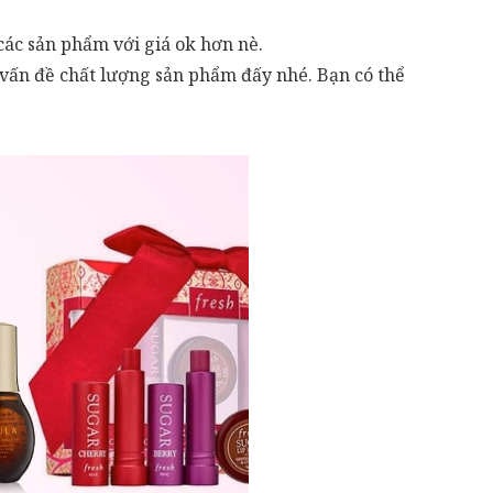
các sản phẩm với giá ok hơn nè.
 vấn đề chất lượng sản phẩm đấy nhé. Bạn có thể