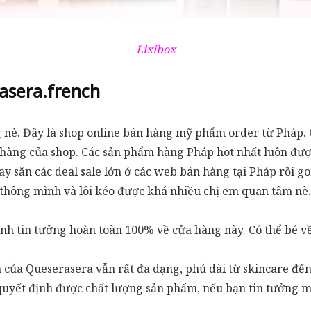
Lixibox
asera.french
 nè. Đây là shop online bán hàng mỹ phẩm order từ Pháp. 
hàng của shop. Các sản phẩm hàng Pháp hot nhất luôn được 
y săn các deal sale lớn ở các web bán hàng tại Pháp rồi go
thông mình và lôi kéo được khá nhiều chị em quan tâm nè.
h tin tưởng hoàn toàn 100% về cửa hàng này. Có thể bé về
của Queserasera vẫn rất đa dạng, phủ dài từ skincare đế
uyết định được chất lượng sản phẩm, nếu bạn tin tưởng mì