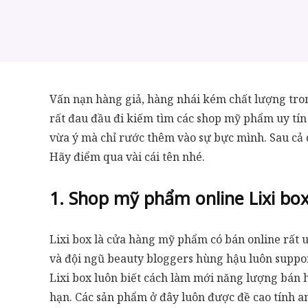
Vấn nạn hàng giả, hàng nhái kém chất lượng tron
rất đau đầu đi kiếm tìm các shop mỹ phẩm uy tín
vừa ý mà chỉ rước thêm vào sự bực mình. Sau cả 
Hãy điểm qua vài cái tên nhé.
1. S
hop mỹ phẩm online
Lixi bo
Lixi box là cửa hàng mỹ phẩm có bán online rất u
và đội ngũ beauty bloggers hùng hậu luôn suppo
Lixi box luôn biết cách làm mới năng lượng bán 
hạn. Các sản phẩm ở đây luôn được đề cao tính a