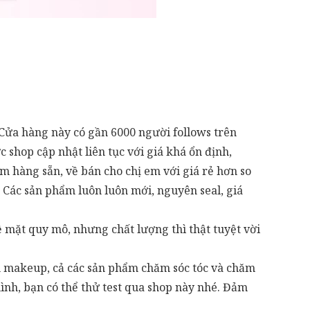
Cửa hàng này có gần 6000 người follows trên
shop cập nhật liên tục với giá khá ổn định,
m hàng sẵn, về bán cho chị em với giá rẻ hơn so
 Các sản phẩm luôn luôn mới, nguyên seal, giá
 mặt quy mô, nhưng chất lượng thì thật tuyệt vời
n makeup, cả các sản phẩm chăm sóc tóc và chăm
nh, bạn có thể thử test qua shop này nhé. Đảm