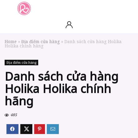
slot online
slot online
bento4d
bento4d
bento4d
bento4d
bento4d
bento4d
bento4d
toto togel
slot gacor
toto slot
slot resmi
toto slot
toto slot
Home
»
Địa điểm cửa hàng
»
Danh sách cửa hàng Holika
Holika chính hãng
Địa điểm cửa hàng
Danh sách cửa hàng
Holika Holika chính
hãng
485