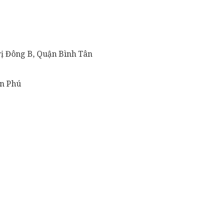
rị Đông B, Quận Bình Tân
ân Phú