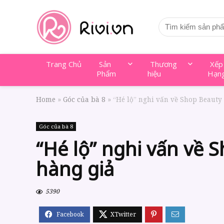
Trang Chủ
Sản
Thương
Xếp
Phẩm
hiệu
Hạn
Home
»
Góc của bà 8
»
“Hé lộ” nghi vấn về Shop Beauty
Góc của bà 8
“Hé lộ” nghi vấn về
hàng giả
5390