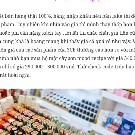
ết bán hàng thật 100%, hàng nhập khẩu nếu bán fake thì đ
 phẩm. Tuy nhiên khi nhìn vào giá thì mình thấy thấp hơn 
oặc phí cân nặng xách tay , lời lãi thì chắc chắn giá tiền
n cũng khá là hoang mang khi thấy giá cả quá rẻ như vậy.
ôi nên giá của các sản phẩm của 3CE thường cao hơn so với
ình nhờ bạn mua hộ một cây son mood recipe với giá 340.0
à chỉ có giá 290.000 – 300.000 vnd. Thử check code trên bao
rất hoài nghi.