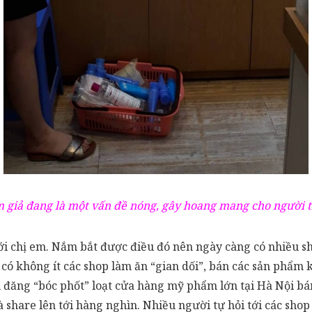
giả đang là một vấn đề nóng, gây hoang mang cho người 
với chị em. Nắm bắt được điều đó nên ngày càng có nhiều 
g có không ít các shop làm ăn “gian dối”, bán các sản phẩ
 đăng “bóc phốt” loạt cửa hàng mỹ phẩm lớn tại Hà Nội bá
à share lên tới hàng nghìn. Nhiều người tự hỏi tới các sho