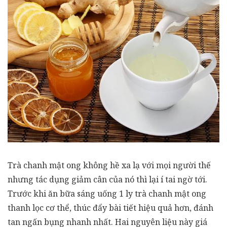
Trà chanh mật ong không hề xa lạ với mọi người thế
nhưng tác dụng giảm cân của nó thì lại í tai ngờ tới.
Trước khi ăn bữa sáng uống 1 ly trà chanh mật ong
thanh lọc cơ thể, thúc đẩy bài tiết hiệu quả hơn, đánh
tan ngấn bụng nhanh nhất. Hai nguyên liệu này giá