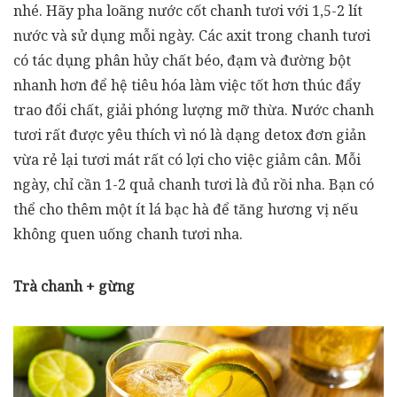
nhé. Hãy pha loãng nước cốt chanh tươi với 1,5-2 lít
nước và sử dụng mỗi ngày. Các axit trong chanh tươi
có tác dụng phân hủy chất béo, đạm và đường bột
nhanh hơn để hệ tiêu hóa làm việc tốt hơn thúc đẩy
trao đổi chất, giải phóng lượng mỡ thừa. Nước chanh
tươi rất được yêu thích vì nó là dạng detox đơn giản
vừa rẻ lại tươi mát rất có lợi cho việc giảm cân. Mỗi
ngày, chỉ cần 1-2 quả chanh tươi là đủ rồi nha. Bạn có
thể cho thêm một ít lá bạc hà để tăng hương vị nếu
không quen uống chanh tươi nha.
Trà chanh + gừng