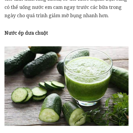
có thể uống nước em cam ngay trước các bữa trong
ngày cho quá trình giảm mỡ bụng nhanh hơn.
Nước ép dưa chuột