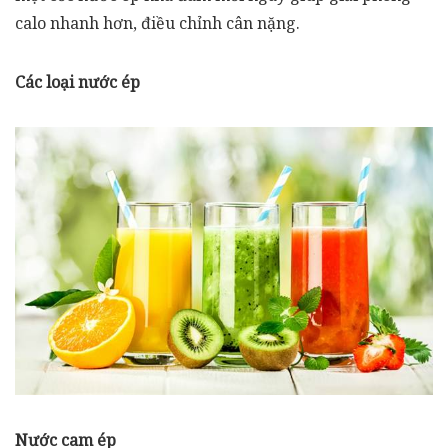
calo nhanh hơn, điều chỉnh cân nặng.
Các loại nước ép
Nước cam ép