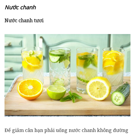
Nước chanh
Nước chanh tươi
Để giảm cân bạn phải uống nước chanh không đường