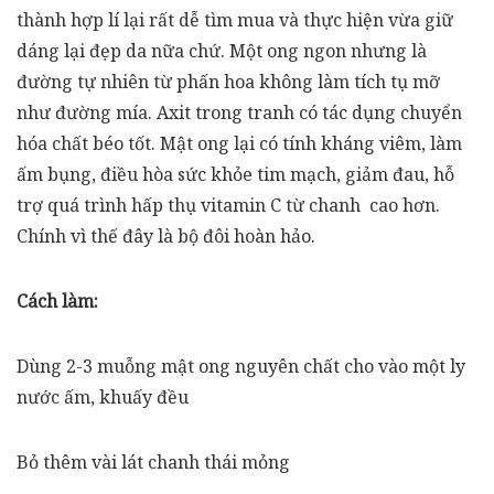
thành hợp lí lại rất dễ tìm mua và thực hiện vừa giữ
dáng lại đẹp da nữa chứ. Một ong ngon nhưng là
đường tự nhiên từ phấn hoa không làm tích tụ mỡ
như đường mía. Axit trong tranh có tác dụng chuyển
hóa chất béo tốt. Mật ong lại có tính kháng viêm, làm
ấm bụng, điều hòa sức khỏe tim mạch, giảm đau, hỗ
trợ quá trình hấp thụ vitamin C từ chanh cao hơn.
Chính vì thế đây là bộ đôi hoàn hảo.
Cách làm:
Dùng 2-3 muỗng mật ong nguyên chất cho vào một ly
nước ấm, khuấy đều
Bỏ thêm vài lát chanh thái mỏng