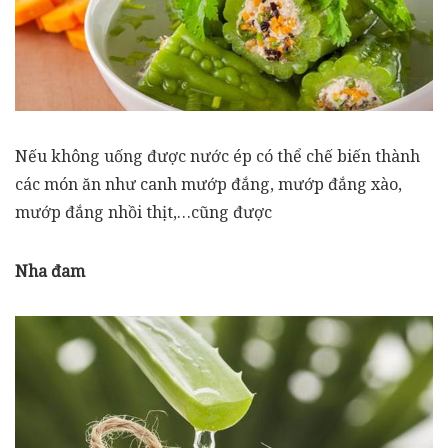
Nếu không uống được nước ép có thể chế biến thành
các món ăn như canh mướp đắng, mướp đắng xào,
mướp đắng nhồi thịt,…cũng được
Nha đam