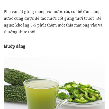
Pha vài lát gừng mỏng với nước sôi, có thể đun cùng
nước cũng được để tạo nước cốt gừng tươi trước. Để
nguội khoảng 3-5 phút thêm một thìa mật ong vào và
thưởng thức thôi.
Mướp đắng