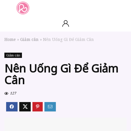
slot online
slot online
bento4d
bento4d
bento4d
bento4d
bento4d
bento4d
bento4d
toto togel
slot gacor
toto slot
slot resmi
toto slot
toto slot
Home
»
Giảm cân
»
Nên Uống Gì Để Giảm Cân
Giảm cân
Nên Uống Gì Để Giảm
Cân
127