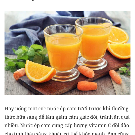
Hãy uống một cốc nước ép cam tươi trước khi thưởng
thức bữa sáng để làm giảm cảm giác đói, tránh ăn quá
nhiều. Nước ép cam cung cấp lượng vitamin C dồi dào
cho tinh thần sảng khoái, cơ thể khỏe mạnh. Bạn cũng