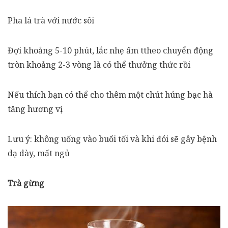
Pha lá trà với nước sôi
Đợi khoảng 5-10 phút, lắc nhẹ ấm ttheo chuyển động
tròn khoảng 2-3 vòng là có thể thưởng thức rồi
Nếu thích bạn có thể cho thêm một chút húng bạc hà
tăng hương vị
Lưu ý: không uống vào buổi tối và khi đói sẽ gây bệnh
dạ dày, mất ngủ
Trà gừng