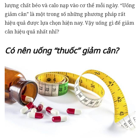
lượng chất béo và calo nạp vào cơ thể mỗi ngày. “Uống
giảm cân” là một trong số những phương pháp rất
hiệu quả được lựa chọn hiện nay. Vậy uống gì để giảm
cân hiệu quả nhất nhỉ?
Có nên uống “thuốc” giảm cân?