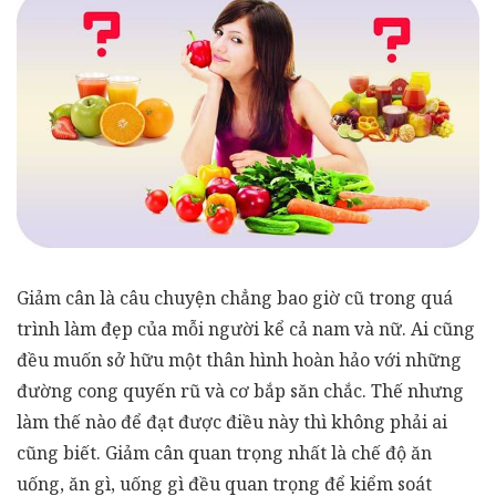
Giảm cân là câu chuyện chẳng bao giờ cũ trong quá
trình làm đẹp của mỗi người kể cả nam và nữ. Ai cũng
đều muốn sở hữu một thân hình hoàn hảo với những
đường cong quyến rũ và cơ bắp săn chắc. Thế nhưng
làm thế nào để đạt được điều này thì không phải ai
cũng biết. Giảm cân quan trọng nhất là chế độ ăn
uống, ăn gì, uống gì đều quan trọng để kiểm soát