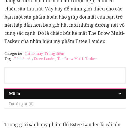
đang sở hữu một đôi mắt chưa được đẹp, chưa có
chiều sâu thu hút. Vậy hãy để mình giới thiệu cho các
bạn một sản phẩm hoàn hảo giúp đôi mắt của bạn trở
nên hấp dẫn hơn bao giờ hết mới những đường nét vô
cùng sắc cạnh. Đó là chiếc bút kẻ mắt The Brow Multi-
Tasker của nhãn hiệu mỹ phẩm Estee Lauder.
Categories:
Chì kẻ mày
,
Trang điểm
Tags:
Bút kẻ mắt
,
Estee Lauder
,
The Brow Multi -Tasker
Mô tả
Đánh giá (0)
Trong giới sành mỹ phẩm thì Estee Lauder là cái tên