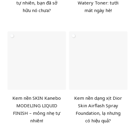
tự nhiên, bạn đã sở
Watery Toner: tưới
hữu nó chưa?
mát ngày hè!
Kem nền SKIN Kanebo
Kem nền dạng xịt Dior
MODELING LIQUID
Skin Airflash Spray
FINISH – mỏng nhẹ tự
Foundation, lạ nhưng
nhiên!
có hiệu quả?