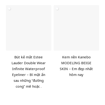
Bút kẻ mắt Estee
Kem nền Kanebo
Lauder Double Wear
MODELING BEIGE
Infinite Waterproof
SKIN – Em đẹp nhất
Eyeliner – Bí mật ẩn
hôm nay
sau những “đường
cong” mê hoặc .