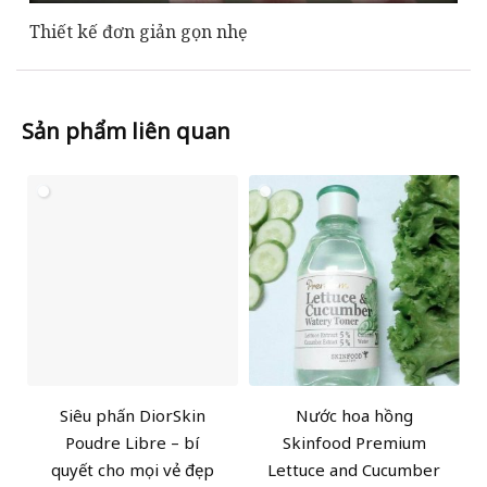
Thiết kế đơn giản gọn nhẹ
Sản phẩm liên quan
Siêu phấn DiorSkin
Nước hoa hồng
Poudre Libre – bí
Skinfood Premium
quyết cho mọi vẻ đẹp
Lettuce and Cucumber