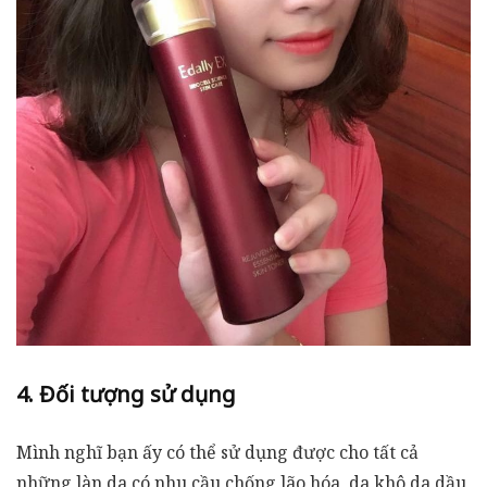
4. Đối tượng sử dụng
Mình nghĩ bạn ấy có thể sử dụng được cho tất cả
những làn da có nhu cầu chống lão hóa, da khô da dầu