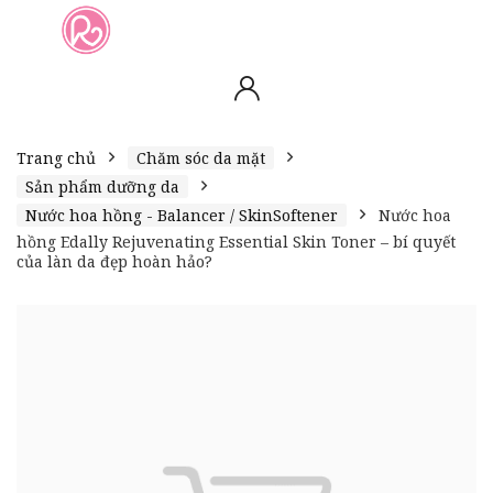
slot online
slot online
bento4d
bento4d
bento4d
bento4d
bento4d
bento4d
bento4d
toto togel
slot gacor
toto slot
slot resmi
toto slot
toto slot
Trang chủ
Chăm sóc da mặt
Sản phẩm dưỡng da
Nước hoa hồng - Balancer / SkinSoftener
Nước hoa
hồng Edally Rejuvenating Essential Skin Toner – bí quyết
của làn da đẹp hoàn hảo?