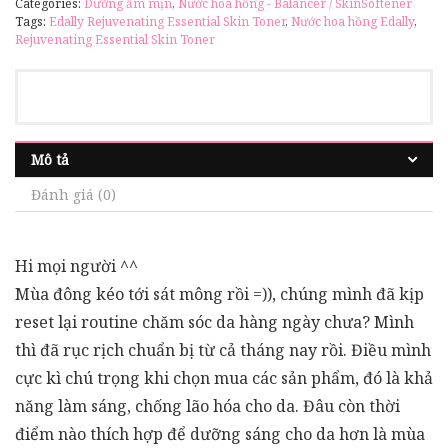
Categories:
Dưỡng ẩm mịn
,
Nước hoa hồng - Balancer / SkinSoftener
Tags:
Edally Rejuvenating Essential Skin Toner
,
Nước hoa hồng Edally
,
Rejuvenating Essential Skin Toner
Mô tả
Đánh giá (0)
Hi mọi người ^^
Mùa đông kéo tới sát mông rồi =)), chúng mình đã kịp
reset lại routine chăm sóc da hàng ngày chưa? Mình
thì đã rục rịch chuẩn bị từ cả tháng nay rồi. Điều mình
cực kì chú trọng khi chọn mua các sản phẩm, đó là khả
năng làm sáng, chống lão hóa cho da. Đâu còn thời
điểm nào thích hợp để dưỡng sáng cho da hơn là mùa