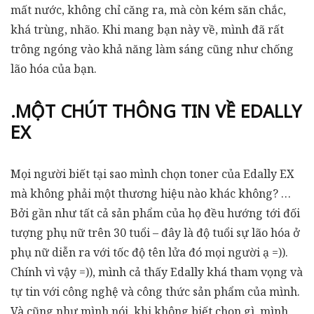
mất nước, không chỉ căng ra, mà còn kém săn chắc,
khá trùng, nhão. Khi mang bạn này về, mình đã rất
trông ngóng vào khả năng làm sáng cũng như chống
lão hóa của bạn.
.MỘT CHÚT THÔNG TIN VỀ EDALLY
EX
Mọi người biết tại sao mình chọn toner của Edally EX
mà không phải một thương hiệu nào khác không? …
Bởi gần như tất cả sản phẩm của họ đều hướng tới đối
tượng phụ nữ trên 30 tuổi – đây là độ tuổi sự lão hóa ở
phụ nữ diễn ra với tốc độ tên lửa đó mọi người ạ =)).
Chính vì vậy =)), mình cả thấy Edally khá tham vọng và
tự tin với công nghệ và công thức sản phẩm của mình.
Và cũng như mình nói, khi không biết chọn gì, mình