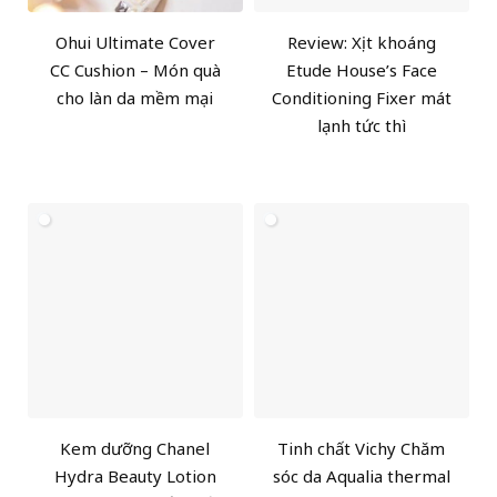
Ohui Ultimate Cover
Review: Xịt khoáng
CC Cushion – Món quà
Etude House’s Face
cho làn da mềm mại
Conditioning Fixer mát
lạnh tức thì
Kem dưỡng Chanel
Tinh chất Vichy Chăm
Hydra Beauty Lotion
sóc da Aqualia thermal