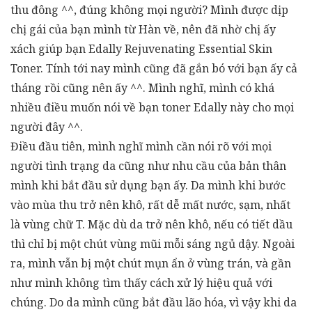
thu đông ^^, đúng không mọi người? Mình được dịp
chị gái của bạn mình từ Hàn về, nên đã nhờ chị ấy
xách giúp bạn Edally Rejuvenating Essential Skin
Toner. Tính tới nay mình cũng đã gắn bó với bạn ấy cả
tháng rồi cũng nên ấy ^^. Mình nghĩ, mình có khá
nhiều điều muốn nói về bạn toner Edally này cho mọi
người đây ^^.
Điều đầu tiên, mình nghĩ mình cần nói rõ với mọi
người tình trạng da cũng như nhu cầu của bản thân
mình khi bắt đầu sử dụng bạn ấy. Da mình khi bước
vào mùa thu trở nên khô, rất dễ mất nước, sạm, nhất
là vùng chữ T. Mặc dù da trở nên khô, nếu có tiết dầu
thì chỉ bị một chút vùng mũi mỗi sáng ngủ dậy. Ngoài
ra, mình vẫn bị một chút mụn ẩn ở vùng trán, và gần
như mình không tìm thấy cách xử lý hiệu quả với
chúng. Do da mình cũng bắt đầu lão hóa, vì vậy khi da