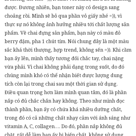
được. Đương nhiên, bạn toner này có design sang
choảng rồi. Mình sẽ bỏ qua phần vỏ giấy nhé =)), vì
thực sự nó không ảnh hưởng nhiều tới chất lượng sản
phẩm. Về chai đựng sản phẩm, bạn này có màu đỏ
berry đậm, pha 1 chút tím. Nói chung đây là một màu
sắc khá thời thượng, hợp trend, không sến =)). Khi cầm
bạn ấy lên, mình thấy tương đối chắc tay, chai nặng
vừa phải. Vì chai không phải dạng trong suốt, do đó
chúng mình khó có thể nhận biết được lượng dung
tích còn lại trong chai sau một thời gian sử dụng.
Điều quan trọng hơn làm mình quan tâm, đó là phần
nắp có đủ chắc chắn hay không. Theo như mình đọc
thành phần, bạn ấy có chứa khá nhiều dưỡng chất,
trong đó có cả những chất nhạy cảm với ánh sáng như
vitamin A, C, collagen…. Do đó, phần nắp không đủ
chặt, rất dễ làm bạn ấy bị biến chất, không sử dụng