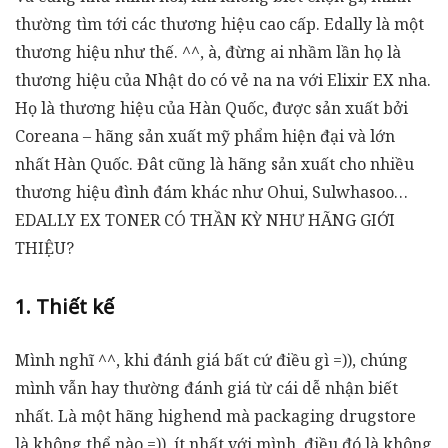
thường tìm tới các thương hiệu cao cấp. Edally là một
thương hiệu như thế. ^^, à, đừng ai nhầm lần họ là
thương hiệu của Nhật do có vẻ na na với Elixir EX nha.
Họ là thương hiệu của Hàn Quốc, được sản xuất bởi
Coreana – hãng sản xuất mỹ phẩm hiện đại và lớn
nhất Hàn Quốc. Đât cũng là hãng sản xuất cho nhiều
thương hiệu đình đám khác như Ohui, Sulwhasoo…
EDALLY EX TONER CÓ THẦN KỲ NHƯ HÃNG GIỚI
THIỆU?
1. Thiết kế
Mình nghĩ ^^, khi đánh giá bất cứ điều gì =)), chúng
mình vẫn hay thường đánh giá từ cái dễ nhận biết
nhất. Là một hãng highend mà packaging drugstore
là không thể nào =)), ít nhất với mình, điều đó là không