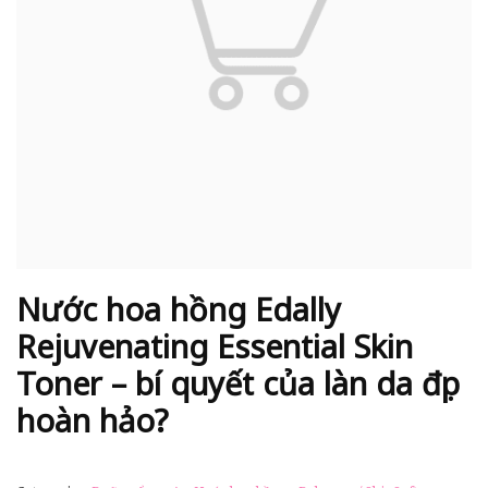
Nước hoa hồng Edally
Rejuvenating Essential Skin
Toner – bí quyết của làn da đẹp
hoàn hảo?