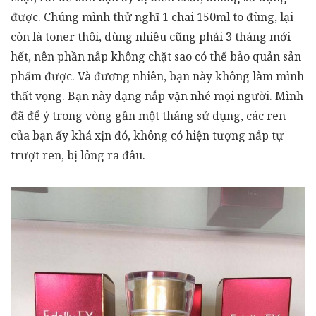
được. Chúng mình thử nghĩ 1 chai 150ml to đùng, lại
còn là toner thôi, dùng nhiều cũng phải 3 tháng mới
hết, nên phần nắp không chặt sao có thể bảo quản sản
phẩm được. Và đương nhiên, bạn này không làm mình
thất vọng. Bạn này dạng nắp vặn nhé mọi người. Mình
đã để ý trong vòng gần một tháng sử dụng, các ren
của bạn ấy khá xịn đó, không có hiện tượng nắp tự
trượt ren, bị lỏng ra đâu.