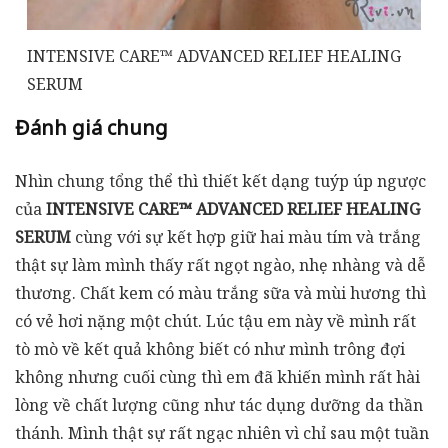
INTENSIVE CARE™ ADVANCED RELIEF HEALING
SERUM
Đánh giá chung
Nhìn chung tổng thể thì thiết kết dạng tuýp úp ngược
của
INTENSIVE CARE™ ADVANCED RELIEF HEALING
SERUM
cùng với sự kết hợp giữ hai màu tím và trắng
thật sự làm mình thấy rất ngọt ngào, nhẹ nhàng và dễ
thương. Chất kem có màu trắng sữa và mùi hương thì
có vẻ hơi nặng một chút. Lúc tậu em này về mình rất
tò mò về kết quả không biết có như mình trông đợi
không nhưng cuối cùng thì em đã khiến mình rất hài
lòng về chất lượng cũng như tác dụng dưỡng da thần
thánh. Mình thật sự rất ngạc nhiên vì chỉ sau một tuần