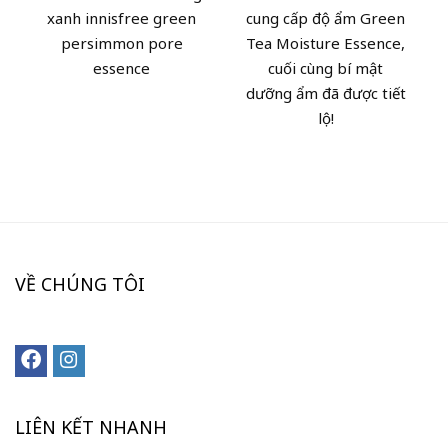
xanh innisfree green
cung cấp độ ẩm Green
persimmon pore
Tea Moisture Essence,
essence
cuối cùng bí mật
dưỡng ẩm đã được tiết
lộ!
VỀ CHÚNG TÔI
LIÊN KẾT NHANH