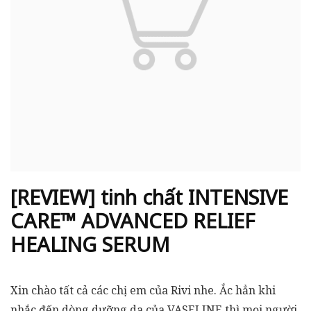
[REVIEW] tinh chất INTENSIVE
CARE™ ADVANCED RELIEF
HEALING SERUM
Xin chào tất cả các chị em của Rivi nhe. Ắc hẳn khi
nhắc đến dòng dưỡng da của VASELINE thì mọi người