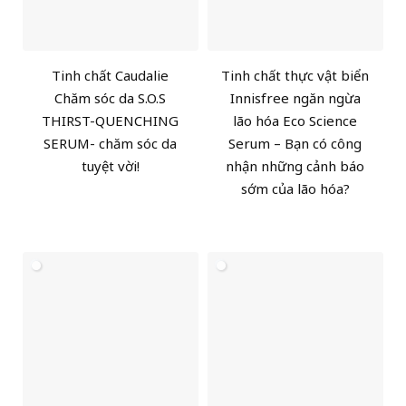
Tinh chất Caudalie
Tinh chất thực vật biển
Chăm sóc da S.O.S
Innisfree ngăn ngừa
THIRST-QUENCHING
lão hóa Eco Science
SERUM- chăm sóc da
Serum – Bạn có công
tuyệt vời!
nhận những cảnh báo
sớm của lão hóa?