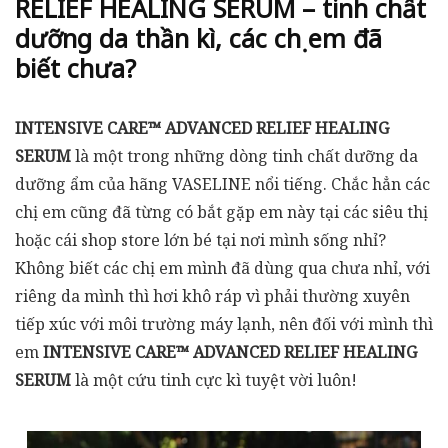
RELIEF HEALING SERUM
– tinh chất
dưỡng da thần kì, các chị em đã
biết chưa?
INTENSIVE CARE™ ADVANCED RELIEF HEALING
SERUM
là một trong những dòng tinh chất dưỡng da
dưỡng ẩm của hãng VASELINE nổi tiếng. Chắc hẳn các
chị em cũng đã từng có bắt gặp em này tại các siêu thị
hoặc cái shop store lớn bé tại nơi mình sống nhỉ?
Không biết các chị em mình đã dùng qua chưa nhỉ, với
riêng da mình thì hơi khô ráp vì phải thường xuyên
tiếp xúc với môi trường máy lạnh, nên đối với mình thì
em
INTENSIVE CARE™ ADVANCED RELIEF HEALING
SERUM
là một cứu tinh cực kì tuyệt vời luôn!