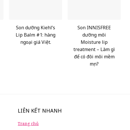
Son dưỡng Kiehl’s
Son INNISFREE
Lip Balm #1: hàng
dưỡng môi
ngoại giá Việt.
Moisture lip
treatment – Làm gì
để có đôi môi mềm
mịn?
LIÊN KẾT NHANH
Trang chủ