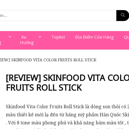
Xu
Toplist
Địa Điểm Cửa Hàng
Qu
g
Hướng
VIEW] SKINFOOD VITA COLOR FRUITS ROLL STICK
[REVIEW] SKINFOOD VITA COL
FRUITS ROLL STICK
Skinfood Vita Color Fruits Roll Stick là dòng son thỏi có 
màu thiết kế mới lạ đến từ hãng mỹ phẩm Hàn Quốc Sk
. Với 8 tone màu phong phú và khả năng bám màu tốt , t