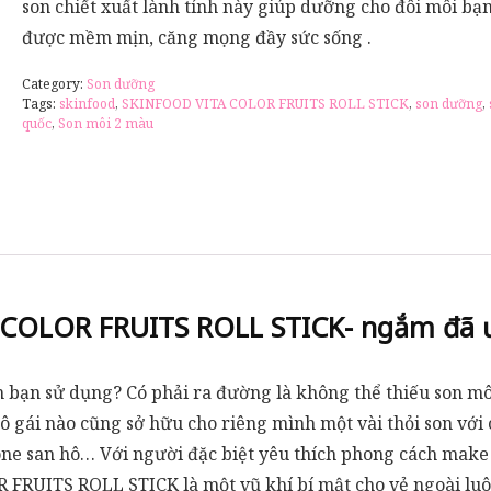
son chiết xuất lành tính này giúp dưỡng cho đôi môi bạ
được mềm mịn, căng mọng đầy sức sống .
Category:
Son dưỡng
Tags:
skinfood
,
SKINFOOD VITA COLOR FRUITS ROLL STICK
,
son dưỡng
,
quốc
,
Son môi 2 màu
COLOR FRUITS ROLL STICK- ngắm đã ư
n bạn sử dụng? Có phải ra đường là không thể thiếu son môi?
ô gái nào cũng sở hữu cho riêng mình một vài thỏi son với 
tone san hô… Với người đặc biệt yêu thích phong cách mak
FRUITS ROLL STICK là một vũ khí bí mật cho vẻ ngoài luôn