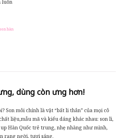
n luôn
son hàn
ng, dùng còn ưng hơn!
 Son môi chính là vật “bất li thân” của mọi cô
chất liệu,mẫu mã và kiểu dáng khác nhau: son lì,
e up Hàn Quốc trẻ trung, nhẹ nhàng như mình,
 rạng ngời, tươi sáng.