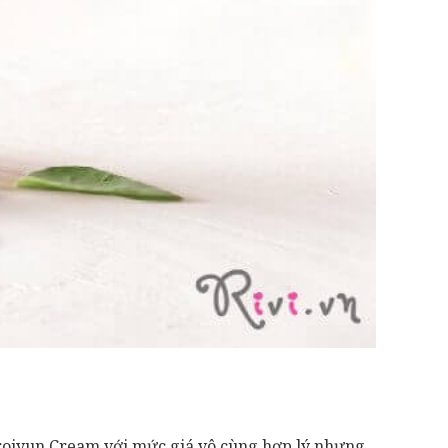
rojyun Cream với mức giá vô cùng hợp lý nhưng