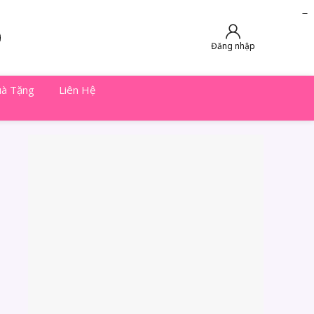
slot online
slot online
bento4d
bento4d
bento4d
bento4d
bento4d
bento4d
bento4d
toto togel
slot gacor
toto slot
slot resmi
toto slot
toto slot
Đăng nhập
à Tặng
Liên Hệ