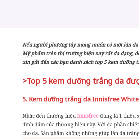
Nếu người phương tây mong muốn có một làn da ng
Mỹ phẩm trên thị trường hiện nay rất đa dạng, đ
xin gửi đến các bạn danh sách top 5 kem dưỡng t
>Top 5 kem dưỡng trắng da được
5. Kem dưỡng trắng da Innisfree Whit
Nhắc đến thương hiệu
Innisfree
đúng là 1 thiếu
đình đám của thương hiệu này. Với đa phần chiết 
cho da. Sản phẩm không những giúp làn da trắng