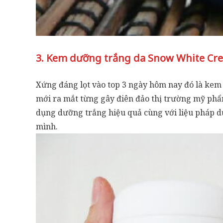
3. Kem dưỡng trắng da Snow White Cr
Xứng đáng lọt vào top 3 ngày hôm nay đó là kem
mới ra mắt từng gây điên đảo thị trường mỹ phẩm
dụng dưỡng trắng hiệu quả cùng với liệu pháp d
mình.