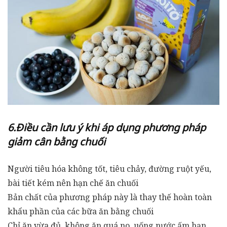
6.Điều cần lưu ý khi áp dụng phương pháp
giảm cân bằng chuối
Người tiêu hóa không tốt, tiêu chảy, đường ruột yếu,
bài tiết kém nên hạn chế ăn chuối
Bản chất của phương pháp này là thay thế hoàn toàn
khẩu phần của các bữa ăn bằng chuối
Chỉ ăn vừa đủ, không ăn quá no, uống nước ấm hạn