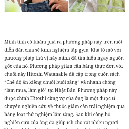
Mình tình cờ khám phá ra phương pháp này trên một
diễn đàn chia sẻ kinh nghiệm tập gym. Khá tò mò với
phương pháp thú vị này mình đã tìm hiểu ngay nguồn
gốc của nó. Phương pháp giảm cân bằng thực đơn với
chuối này Hitoshi Watanable đề cập trong cuốn sách
“Chế độ ăn kiêng chuối buổi sáng” và nhanh chóng
“làm mưa, làm gió” tại Nhật Bản. Phương pháp này
được chính Hitoshi cùng vợ của ông là một dược sĩ
chuyên nghiên cứu về thuốc giảm cân trải nghiệm qua
hàng loạt thử nghiệm lâm sàng. Sau khi công bố
nghiên cứu của ông đã giúp ích cho rất nhiều người