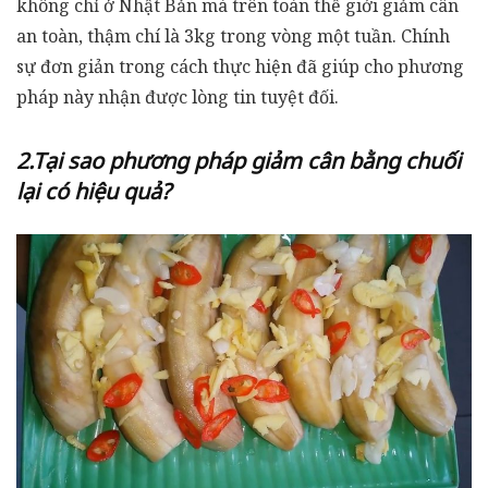
không chỉ ở Nhật Bản mà trên toàn thế giới giảm cân
an toàn, thậm chí là 3kg trong vòng một tuần. Chính
sự đơn giản trong cách thực hiện đã giúp cho phương
pháp này nhận được lòng tin tuyệt đối.
2.Tại sao phương pháp giảm cân bằng chuối
lại có hiệu quả?