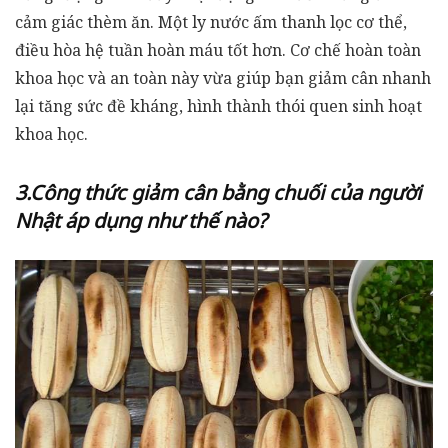
cảm giác thèm ăn. Một ly nước ấm thanh lọc cơ thể,
điều hòa hệ tuần hoàn máu tốt hơn. Cơ chế hoàn toàn
khoa học và an toàn này vừa giúp bạn giảm cân nhanh
lại tăng sức đề kháng, hình thành thói quen sinh hoạt
khoa học.
3.Công thức giảm cân bằng chuối của người
Nhật áp dụng như thế nào?