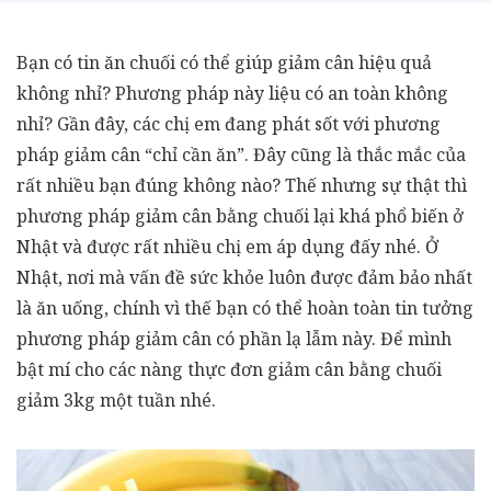
Bạn có tin ăn chuối có thể giúp giảm cân hiệu quả
không nhỉ? Phương pháp này liệu có an toàn không
nhỉ? Gần đây, các chị em đang phát sốt với phương
pháp giảm cân “chỉ cần ăn”. Đây cũng là thắc mắc của
rất nhiều bạn đúng không nào? Thế nhưng sự thật thì
phương pháp giảm cân bằng chuối lại khá phổ biến ở
Nhật và được rất nhiều chị em áp dụng đấy nhé. Ở
Nhật, nơi mà vấn đề sức khỏe luôn được đảm bảo nhất
là ăn uống, chính vì thế bạn có thể hoàn toàn tin tưởng
phương pháp giảm cân có phần lạ lẫm này. Để mình
bật mí cho các nàng thực đơn giảm cân bằng chuối
giảm 3kg một tuần nhé.