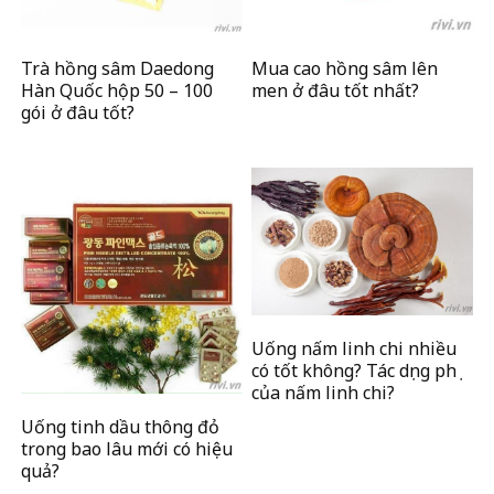
Trà hồng sâm Daedong
Mua cao hồng sâm lên
Hàn Quốc hộp 50 – 100
men ở đâu tốt nhất?
gói ở đâu tốt?
Uống nấm linh chi nhiều
có tốt không? Tác dụng phụ
của nấm linh chi?
Uống tinh dầu thông đỏ
trong bao lâu mới có hiệu
quả?