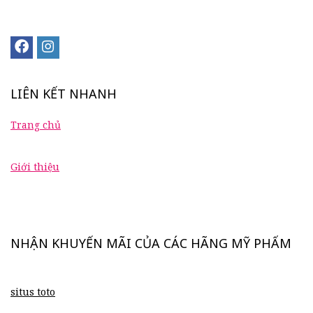
LIÊN KẾT NHANH
Trang chủ
Giới thiệu
NHẬN KHUYẾN MÃI CỦA CÁC HÃNG MỸ PHẨM
situs toto