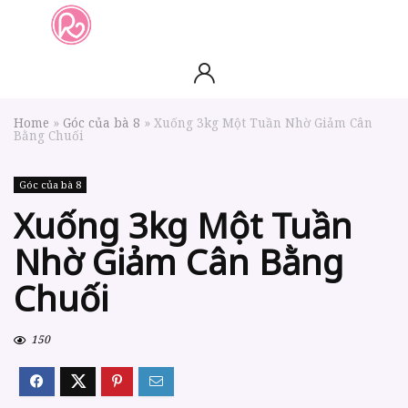
slot online
slot online
bento4d
bento4d
bento4d
bento4d
bento4d
bento4d
bento4d
toto togel
slot gacor
toto slot
slot resmi
toto slot
toto slot
Home
»
Góc của bà 8
»
Xuống 3kg Một Tuần Nhờ Giảm Cân
Bằng Chuối
Góc của bà 8
Xuống 3kg Một Tuần
Nhờ Giảm Cân Bằng
Chuối
150