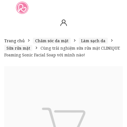
slot online
slot online
bento4d
bento4d
bento4d
bento4d
bento4d
bento4d
bento4d
toto togel
slot gacor
toto slot
slot resmi
toto slot
toto slot
Trang chủ
Chăm sóc da mặt
Làm sạch da
Sữa rửa mặt
Cùng trải nghiệm sữa rửa mặt CLINIQUE
Foaming Sonic Facial Soap với mình nào!