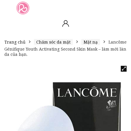
slot online
slot online
bento4d
bento4d
bento4d
bento4d
bento4d
bento4d
bento4d
toto togel
slot gacor
toto slot
slot resmi
toto slot
toto slot
Trang chủ
Chăm sóc da mặt
Mặt nạ
Lancôme
Génifique Youth Activating Second Skin Mask – làm mới làn
da của bạn.