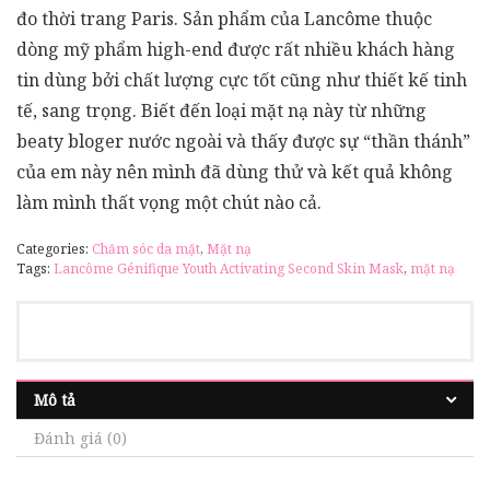
đo thời trang Paris. Sản phẩm của Lancôme thuộc
dòng mỹ phẩm high-end được rất nhiều khách hàng
tin dùng bởi chất lượng cực tốt cũng như thiết kế tinh
tế, sang trọng. Biết đến loại mặt nạ này từ những
beaty bloger nước ngoài và thấy được sự “thần thánh”
của em này nên mình đã dùng thử và kết quả không
làm mình thất vọng một chút nào cả.
Categories:
Chăm sóc da mặt
,
Mặt nạ
Tags:
Lancôme Génifique Youth Activating Second Skin Mask
,
mặt nạ
Mô tả
Đánh giá (0)