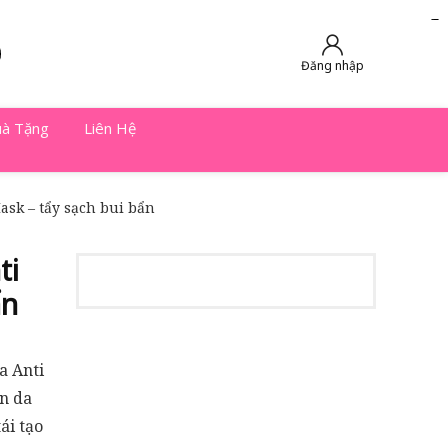
slot online
slot online
bento4d
bento4d
bento4d
bento4d
bento4d
bento4d
bento4d
toto togel
slot gacor
toto slot
slot resmi
toto slot
toto slot
Đăng nhập
à Tặng
Liên Hệ
ask – tẩy sạch bui bẩn
ti
ẩn
a Anti
ên da
ái tạo